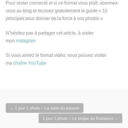
Pour rester connecté et si ce format vous plaît, abonnez-
vous au blog et recevez gratuitement le guide « 10
principes pour donner de la force à vos photos »
N’hésitez pas à partager cet article, à visiter
mon
instagram
Si vous aimez le format vidéo, vous pouvez visiter
ma
chaîne YouTube
Navigation
←
1 jour 1 photo – La table du pouvoir
de
l'article
1 jour 1 photo – Le cirque de Budapest
→