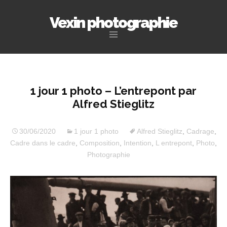
Vexin photographie
Aller
au
contenu
principal
1 jour 1 photo – L’entrepont par
Alfred Stieglitz
30/06/2020
1 jour 1 photo
Alfred Stieglitz
,
Cadrage
,
Cadre dans le cadre
,
Composition
,
Intention
,
L entrepont
,
Photo
,
Photographie