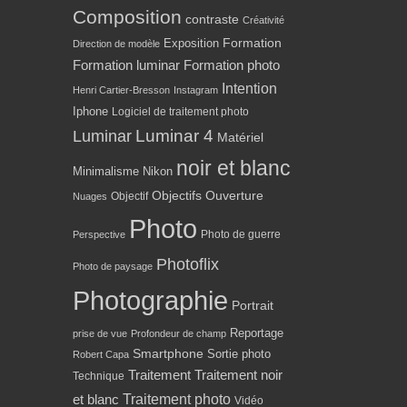
Composition
contraste
Créativité
Formation
Exposition
Direction de modèle
Formation luminar
Formation photo
Intention
Henri Cartier-Bresson
Instagram
Iphone
Logiciel de traitement photo
Luminar 4
Luminar
Matériel
noir et blanc
Minimalisme
Nikon
Objectifs
Ouverture
Objectif
Nuages
Photo
Photo de guerre
Perspective
Photoflix
Photo de paysage
Photographie
Portrait
Reportage
prise de vue
Profondeur de champ
Smartphone
Sortie photo
Robert Capa
Traitement
Traitement noir
Technique
Traitement photo
et blanc
Vidéo