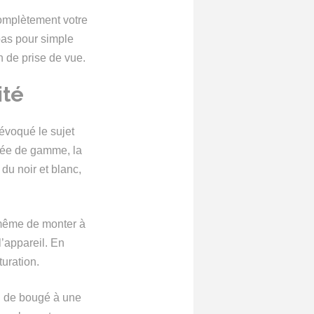
complètement votre
as pour simple
on de prise de vue.
ité
 évoqué le sujet
trée de gamme, la
du noir et blanc,
e même de monter à
l’appareil. En
uration.
ou de bougé à une