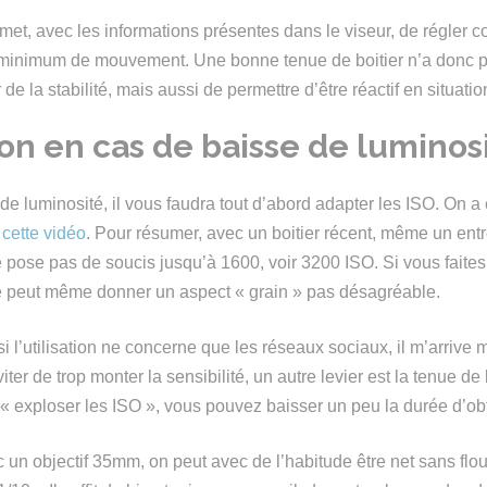
rmet, avec les informations présentes dans le viseur, de régler 
 minimum de mouvement. Une bonne tenue de boitier n’a donc p
 de la stabilité, mais aussi de permettre d’être réactif en situati
on en cas de baisse de luminos
de luminosité, il vous faudra tout d’abord adapter les ISO. On a
t
cette vidéo
. Pour résumer, avec un boitier récent, même un en
pose pas de soucis jusqu’à 1600, voir 3200 ISO. Si vous faites 
e peut même donner un aspect « grain » pas désagréable.
 si l’utilisation ne concerne que les réseaux sociaux, il m’arriv
ter de trop monter la sensibilité, un autre levier est la tenue de 
 « exploser les ISO », vous pouvez baisser un peu la durée d’obt
 un objectif 35mm, on peut avec de l’habitude être net sans fl