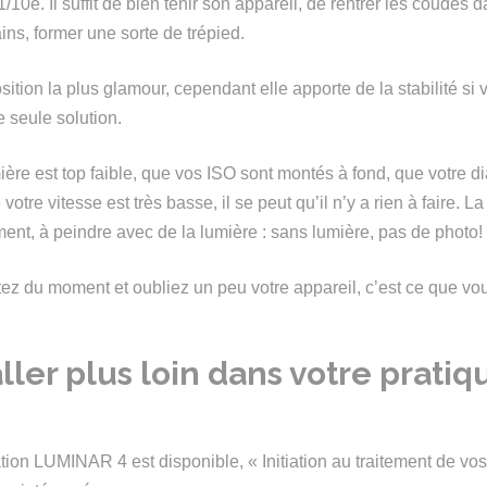
/10e. Il suffit de bien tenir son appareil, de rentrer les coudes d
ns, former une sorte de trépied.
sition la plus glamour, cependant elle apporte de la stabilité si
e seule solution.
mière est top faible, que vos ISO sont montés à fond, que votre 
votre vitesse est très basse, il se peut qu’il n’y a rien à faire. 
ement, à peindre avec de la lumière : sans lumière, pas de photo!
tez du moment et oubliez un peu votre appareil, c’est ce que v
ller plus loin dans votre pratiq
tion LUMINAR 4 est disponible, « Initiation au traitement de vos