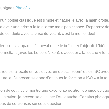
rejoignez
Photoflix
!
’un boitier classique est simple et naturelle avec la main droite,
ler à avoir une prise à la fois ferme mais pas crispée. Repensez d
de conduite avec la prise du volant, c’est la même idée!
nt sous l’appareil, à cheval entre le boîtier et l’objectif. L’idée 
n permettant (avec les boitiers Nikon), d’accéder à la touche « fon
 réglez la focale (si vous avez un objectif zoom) et les ISO av
urelle. Je préconise donc d’attribuer la fonction « ISO » à la to
tion de cet article montre une excellente position de prise de vue
lustration, je préconise d’utiliser l’œil gauche. Certains photogr
y a pas de consensus sur cette question.