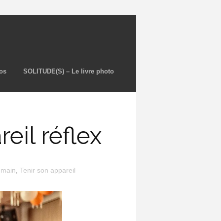
os
SOLITUDE(S) – Le livre photo
eil réflex
 main
,
Tenir son appareil