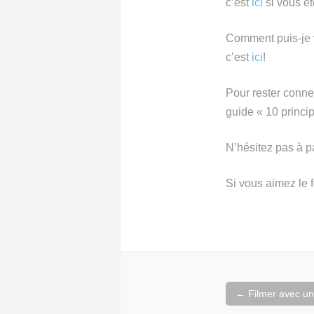
c’est
ici
si vous êt
Comment puis-je v
c’est
ici
!
Pour rester conne
guide « 10 princi
N’hésitez pas à pa
Si vous aimez le 
Navigation
←
Filmer avec un
de