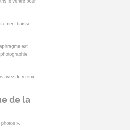
ans le ventre pour,
 vraiment baisser
diaphragme est
La photographie
ous avez de mieux
ue de la
 photos »,