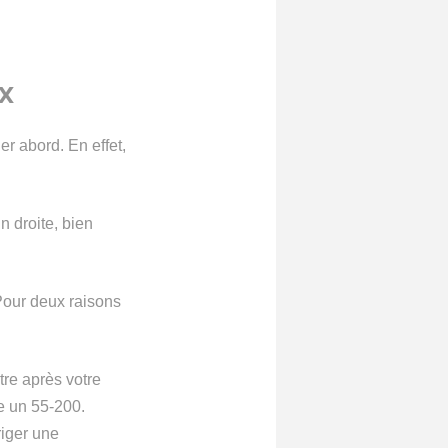
ex
r abord. En effet,
 droite, bien
Pour deux raisons
tre après votre
e un 55-200.
rriger une