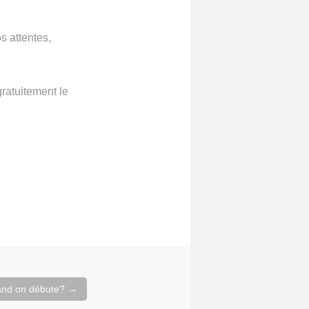
s attentes,
gratuitement le
and on débute?
→