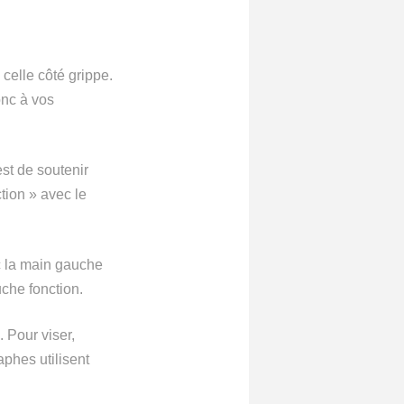
 celle côté grippe.
onc à vos
est de soutenir
ction » avec le
ec la main gauche
uche fonction.
. Pour viser,
aphes utilisent