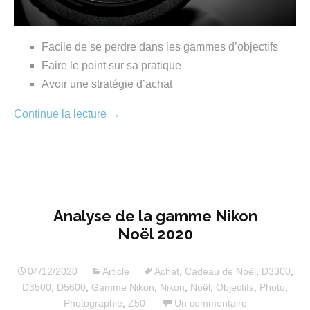
Facile de se perdre dans les gammes d’objectifs
Faire le point sur sa pratique
Avoir une stratégie d’achat
Continue la lecture
→
Analyse de la gamme Nikon
Noël 2020
04/12/2020
Article
Achat
,
Cadeau de Noël
,
D3300
,
D3500
,
D5600
,
Gamme Nikon
,
Nikon
,
Noël
,
Objectifs
,
Photo
,
Photographie
,
Z50
Un commentaire