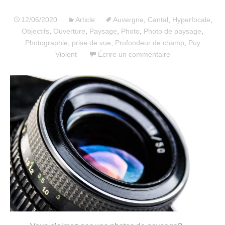
12/06/2020
Article
Auvergne
,
Cantal
,
Hyperfocale
,
Objectifs
,
Ouverture
,
Paysage
,
Photo
,
Photo de paysage
,
Photographie
,
prise de vue
,
Profondeur de champ
,
Puy
Violent
Écrire un commentaire