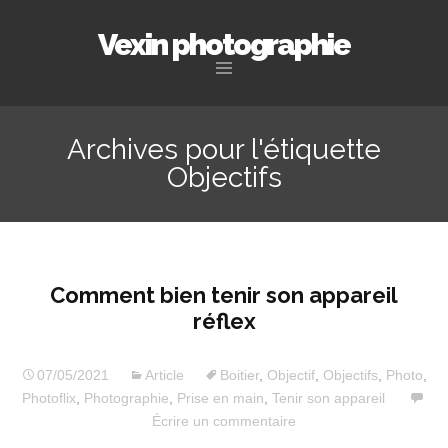
Vexin photographie
Aller
au
Archives pour l'étiquette
contenu
Objectifs
principal
Comment bien tenir son appareil
réflex
07/05/2021
Article
Boitier
,
Objectif
,
Objectifs
,
Photo
,
Photoflix
,
Photographie
,
Prise en main
,
Tenir son appareil
Écrire un commentaire