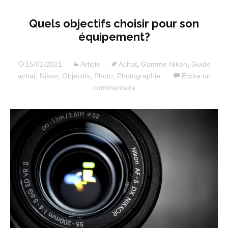
Quels objectifs choisir pour son
équipement?
15/01/2021
Article
Achat
,
Gamme Nikon
,
Guide
achat
,
Nikon
,
Objectifs
,
Photo
,
Photographie
Écrire un
commentaire