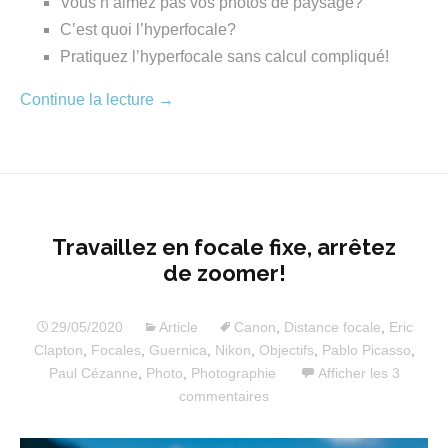
Vous n’aimez pas vos photos de paysage?
C’est quoi l’hyperfocale?
Pratiquez l’hyperfocale sans calcul compliqué!
Continue la lecture
→
Travaillez en focale fixe, arrêtez
de zoomer!
29/05/2020
Article
Canon
,
Distance focale
,
Eric
Clapton
,
Focales
,
Guernica
,
Nikon
,
Objectifs
,
Pablo Picasso
,
Paul Cézanne
,
Photo
,
Photographie
Afficher les 3
commentaires