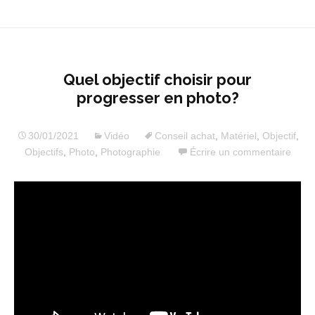
Quel objectif choisir pour
progresser en photo?
30/01/2021
Vidéo
Conseil achat
,
Matériel
,
Objectif
,
Objectifs
,
Photo
,
Photographie
Écrire un commentaire