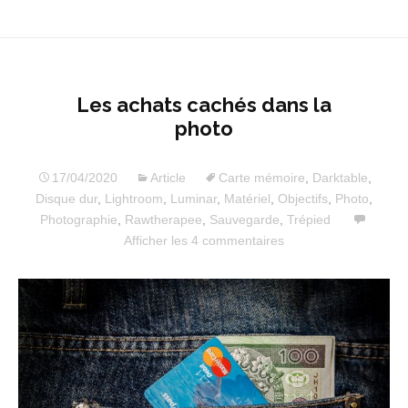
Les achats cachés dans la
photo
17/04/2020
Article
Carte mémoire
,
Darktable
,
Disque dur
,
Lightroom
,
Luminar
,
Matériel
,
Objectifs
,
Photo
,
Photographie
,
Rawtherapee
,
Sauvegarde
,
Trépied
Afficher les 4 commentaires