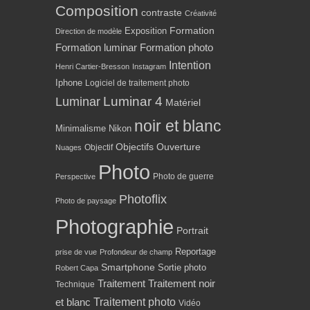
Composition
contraste
Créativité
Formation
Exposition
Direction de modèle
Formation luminar
Formation photo
Intention
Henri Cartier-Bresson
Instagram
Iphone
Logiciel de traitement photo
Luminar 4
Luminar
Matériel
noir et blanc
Minimalisme
Nikon
Objectifs
Ouverture
Objectif
Nuages
Photo
Photo de guerre
Perspective
Photoflix
Photo de paysage
Photographie
Portrait
Reportage
prise de vue
Profondeur de champ
Smartphone
Sortie photo
Robert Capa
Traitement
Traitement noir
Technique
Traitement photo
et blanc
Vidéo