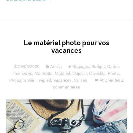
Le matériel photo pour vos
vacances
26/06/2020
Article
Bagages
,
Budget
,
Cartes
mémoires
,
Manfrotto
,
Matériel
,
Objectif
,
Objectifs
,
Photo
,
Photographie
,
Trépied
,
Vacances
,
Valises
Afficher les 2
commentaires