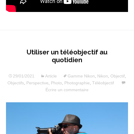
Utiliser un téléobjectif au
quotidien
29/01/2021
Article
Gamme Nikon
,
Nikon
,
Objectif
,
Objectifs
,
Perspective
,
Photo
,
Photographie
,
Téléobjectif
Écrire un commentaire