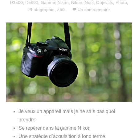
D3500
,
D5600
,
Gamme Nikon
,
Nikon
,
Noël
,
Objectifs
,
Photo
,
Photographie
,
Z50
Un commentaire
Je veux un appareil mais je ne sais pas quoi
prendre
Se repérer dans la gamme Nikon
Une stratégie d’acquisition à long terme