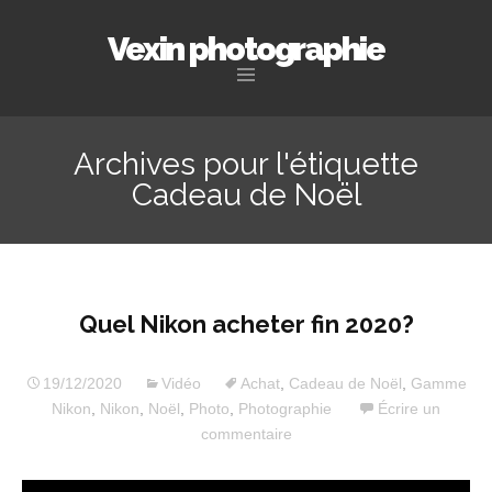
Vexin photographie
Aller
au
Archives pour l'étiquette
contenu
Cadeau de Noël
principal
Quel Nikon acheter fin 2020?
19/12/2020
Vidéo
Achat
,
Cadeau de Noël
,
Gamme
Nikon
,
Nikon
,
Noël
,
Photo
,
Photographie
Écrire un
commentaire