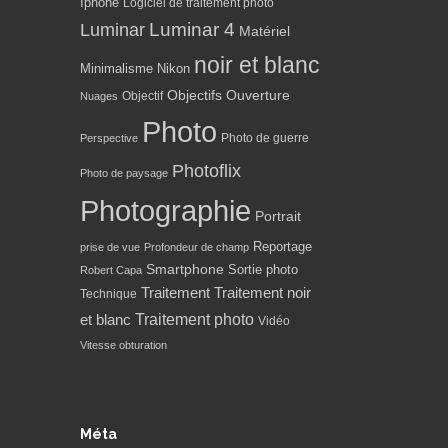
Iphone
Logiciel de traitement photo
Luminar 4
Luminar
Matériel
noir et blanc
Minimalisme
Nikon
Objectifs
Ouverture
Objectif
Nuages
Photo
Photo de guerre
Perspective
Photoflix
Photo de paysage
Photographie
Portrait
Reportage
prise de vue
Profondeur de champ
Smartphone
Sortie photo
Robert Capa
Traitement
Traitement noir
Technique
Traitement photo
et blanc
Vidéo
Vitesse obturation
Méta