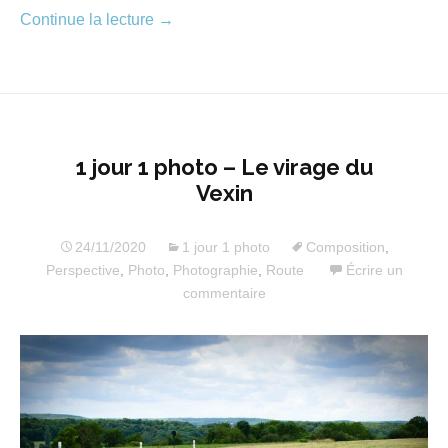
Continue la lecture
→
1 jour 1 photo – Le virage du
Vexin
24/11/2020
1 jour 1 photo
Composition
,
Perspective
,
Photo
,
Photographie
,
Route
Écrire un
commentaire