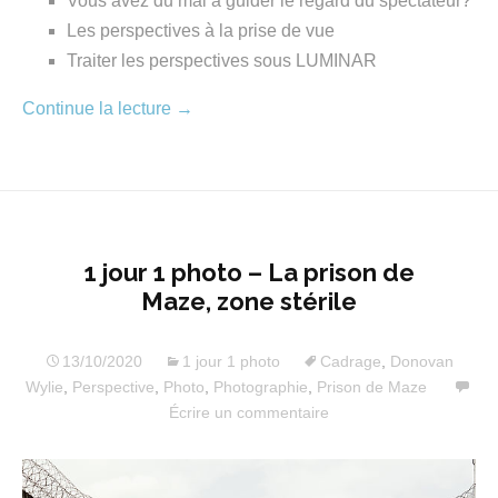
Vous avez du mal à guider le regard du spectateur?
Les perspectives à la prise de vue
Traiter les perspectives sous LUMINAR
Continue la lecture
→
1 jour 1 photo – La prison de
Maze, zone stérile
13/10/2020
1 jour 1 photo
Cadrage
,
Donovan
Wylie
,
Perspective
,
Photo
,
Photographie
,
Prison de Maze
Écrire un commentaire