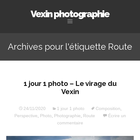
Vexin photographie
Aller
au
Archives pour l'étiquette Route
contenu
principal
1 jour 1 photo – Le virage du
Vexin
24/11/2020
1 jour 1 photo
Composition
,
Perspective
,
Photo
,
Photographie
,
Route
Écrire un
commentaire