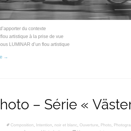
é d’apporter du contexte
flou artistique à la prise de vue
sous LUMINAR d’un flou artistique
re
→
 photo – Série « Väste
Composition
,
Intention
,
noir et blanc
,
Ouverture
,
Photo
,
Photogra