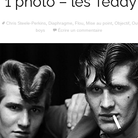
r 1 photo – les Tedd
Chris Steele-Perkins
,
Diaphragme
,
Flou
,
Mise au point
,
Objectif
,
Ou
boys
Écrire un commentaire