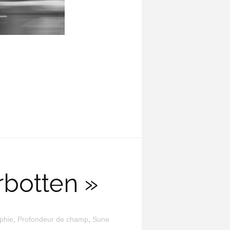
rbotten »
phie
,
Profondeur de champ
,
Sune