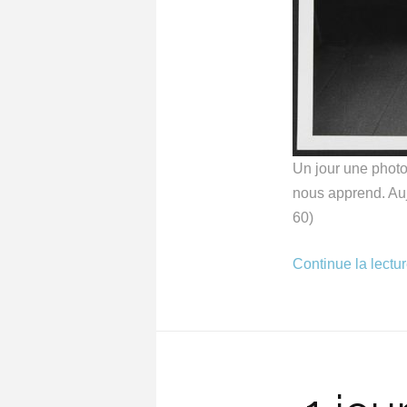
Un jour une photo 
nous apprend. Auj
60)
Continue la lectu