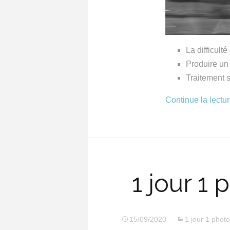
La difficult
Produire un 
Traitement 
Continue la lectu
1 jour 1
15/09/2020
1 jour 1 photo