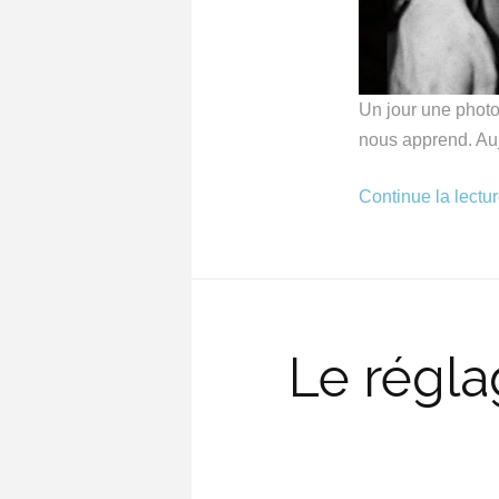
Un jour une photo 
nous apprend. Auj
Continue la lectu
Le régla