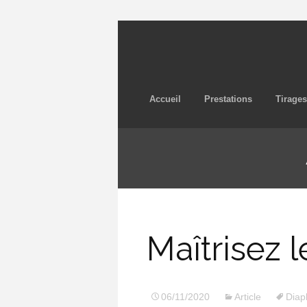
Accueil
Prestations
Tirages
Maîtrisez l
06/11/2020
Article
Diap