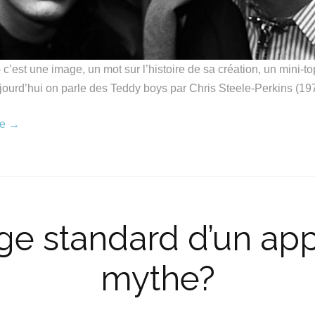
c’est une image, un mot sur l’histoire de sa création, un mini-to
ourd’hui on parle des Teddy boys par Chris Steele-Perkins (19
re
→
ge standard d’un appa
mythe?