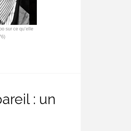
po sur ce qu’elle
76)
reil : un