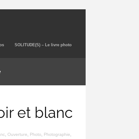
os
SOLITUDE(S) – Le livre photo
e
oir et blanc
anc
,
Ouverture
,
Photo
,
Photographie
,