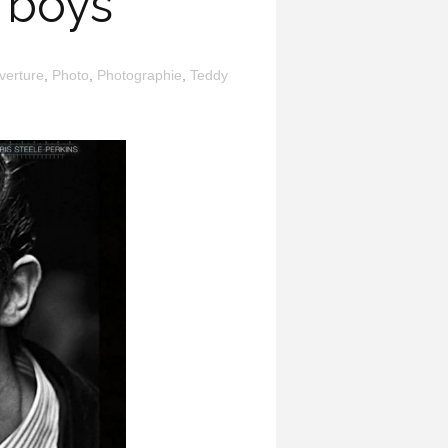
y boys
verture
,
Photo
,
Photographie
,
Teddy