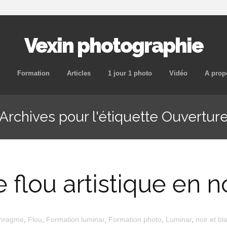
Vexin photographie
Aller
Formation
Articles
1 jour 1 photo
Vidéo
A prop
au
contenu
Archives pour l'étiquette Ouvertur
principal
e flou artistique en n
hragme
,
Flou
,
Formation luminar
,
Formation photo
,
Luminar
,
noir et bl