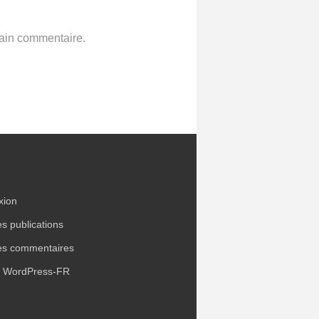
hain commentaire.
xion
es publications
es commentaires
e WordPress-FR