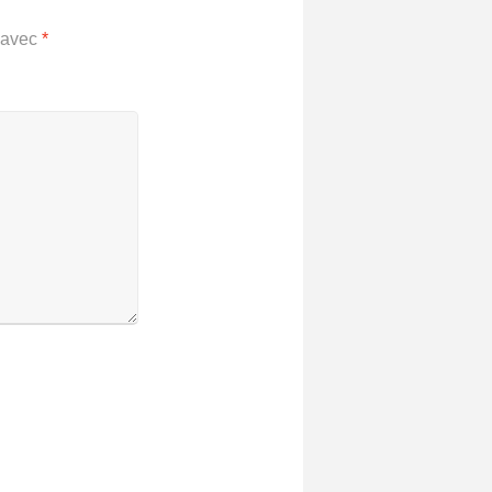
s avec
*