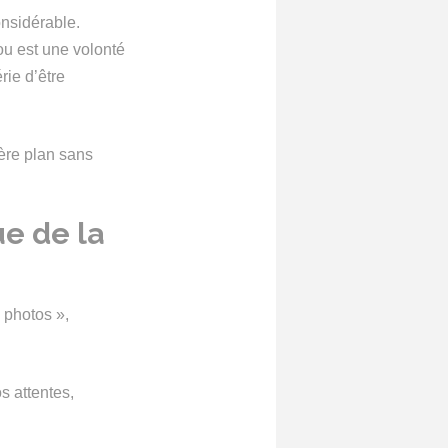
onsidérable.
ou est une volonté
rie d’être
ière plan sans
ue de la
 photos »,
s attentes,