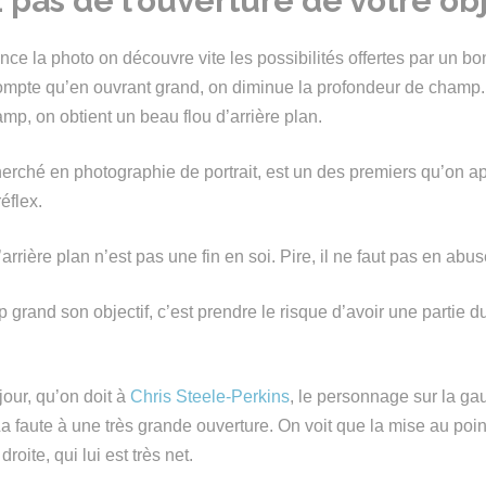
 pas de l’ouverture de votre obj
 la photo on découvre vite les possibilités offertes par un bon 
compte qu’en ouvrant grand, on diminue la profondeur de champ.
mp, on obtient un beau flou d’arrière plan.
echerché en photographie de portrait, est un des premiers qu’on 
éflex.
’arrière plan n’est pas une fin en soi. Pire, il ne faut pas en abus
op grand son objectif, c’est prendre le risque d’avoir une partie du
jour, qu’on doit à
Chris Steele-Perkins
, le personnage sur la ga
a faute à une très grande ouverture. On voit que la mise au point
oite, qui lui est très net.