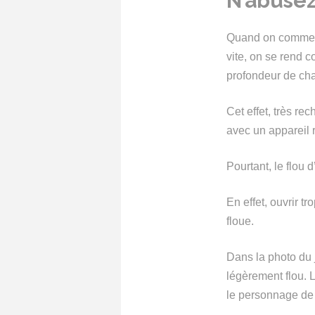
N’abusez
Quand on commence
vite, on se rend 
profondeur de cha
Cet effet, très r
avec un appareil r
Pourtant, le flou d
En effet, ouvrir tr
floue.
Dans la photo du 
légèrement flou. L
le personnage de dr