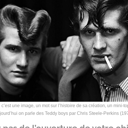
c’est une image, un mot sur l’histoire de sa création, un mini-to
ourd’hui on parle des Teddy boys par Chris Steele-Perkins (19