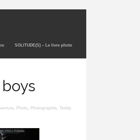
os
SOLITUDE(S) – Le livre photo
y boys
verture
,
Photo
,
Photographie
,
Teddy