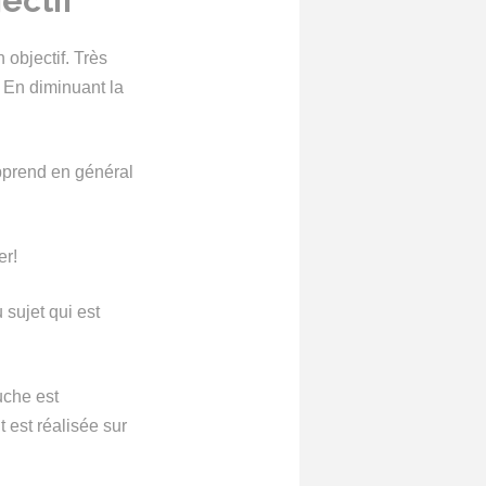
ectif
objectif. Très
 En diminuant la
apprend en général
er!
 sujet qui est
uche est
 est réalisée sur