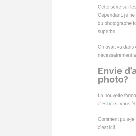
Cette série sur le
Cependant, je ne 
du photographe ic
superbe.
On avait vu dans
nécessairement avo
Envie d’a
photo?
La nouvelle forma
c’est
ici
si vous êt
Comment puis-je v
c’est
ici
!