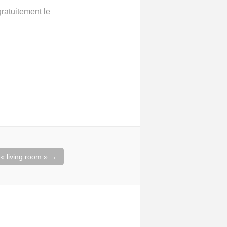
gratuitement le
 « living room »
→