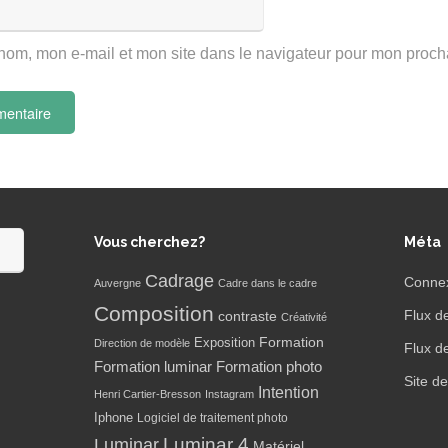
nom, mon e-mail et mon site dans le navigateur pour mon proc
Vous cherchez?
Méta
Cadrage
Conne
Auvergne
Cadre dans le cadre
Composition
Flux d
contraste
Créativité
Formation
Exposition
Direction de modèle
Flux d
Formation luminar
Formation photo
Site d
Intention
Henri Cartier-Bresson
Instagram
Iphone
Logiciel de traitement photo
Luminar 4
Luminar
Matériel