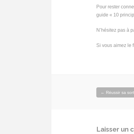
Pour rester conne
guide « 10 princi
N’hésitez pas à pa
Si vous aimez le 
Navigation
←
Réussir sa sort
de
l'article
Laisser un