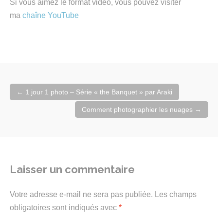
Si vous aimez le format vidéo, vous pouvez visiter
ma
chaîne YouTube
Navigation
←
1 jour 1 photo – Série « the Banquet » par Araki
de
l'article
Comment photographier les nuages
→
Laisser un commentaire
Votre adresse e-mail ne sera pas publiée.
Les champs
obligatoires sont indiqués avec
*