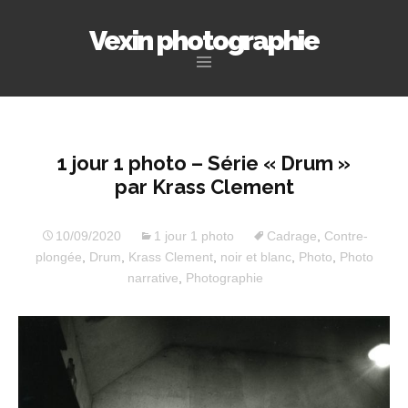
Vexin photographie
Aller
au
contenu
principal
1 jour 1 photo – Série « Drum »
par Krass Clement
10/09/2020
1 jour 1 photo
Cadrage
,
Contre-
plongée
,
Drum
,
Krass Clement
,
noir et blanc
,
Photo
,
Photo
narrative
,
Photographie