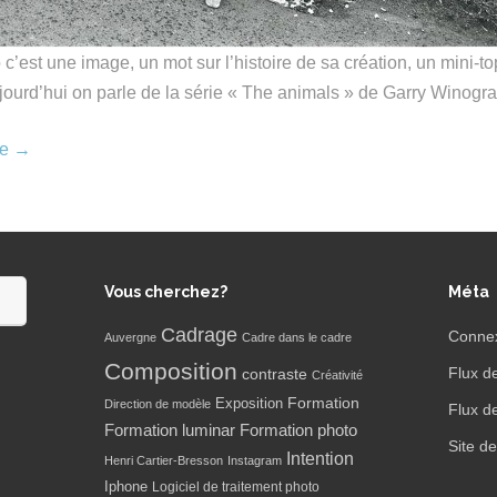
c’est une image, un mot sur l’histoire de sa création, un mini-to
ourd’hui on parle de la série « The animals » de Garry Winogr
re
→
Vous cherchez?
Méta
Cadrage
Conne
Auvergne
Cadre dans le cadre
Composition
Flux d
contraste
Créativité
Formation
Exposition
Direction de modèle
Flux d
Formation luminar
Formation photo
Site d
Intention
Henri Cartier-Bresson
Instagram
Iphone
Logiciel de traitement photo