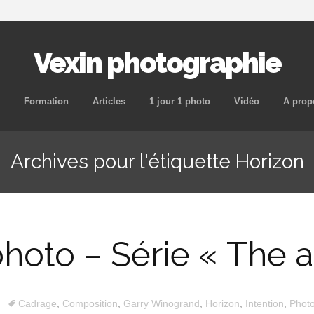
Vexin photographie
Aller
Formation
Articles
1 jour 1 photo
Vidéo
A prop
au
contenu
Archives pour l'étiquette Horizon
principal
 photo – Série « The 
Cadrage
,
Composition
,
Garry Winogrand
,
Horizon
,
Intention
,
Phot