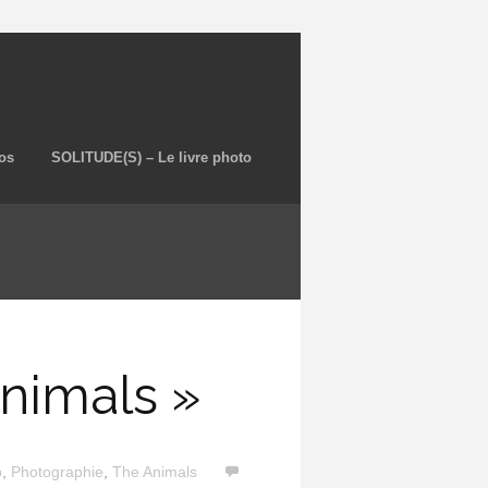
os
SOLITUDE(S) – Le livre photo
animals »
o
,
Photographie
,
The Animals