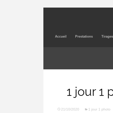
Accueil
Prestations
Tirages
1 jour 1
21/10/2020
1 jour 1 photo