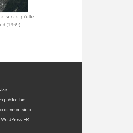
po sur ce qu’elle
and (1969)
xion
es publications
es commentaires
e WordPress-FR