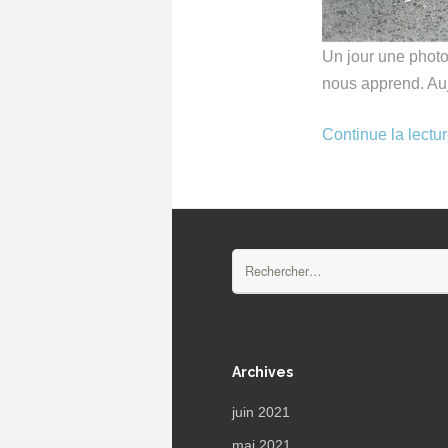
Un jour une photo 
nous apprend. Auj
Continue la lectu
Rechercher :
Archives
juin 2021
mai 2021