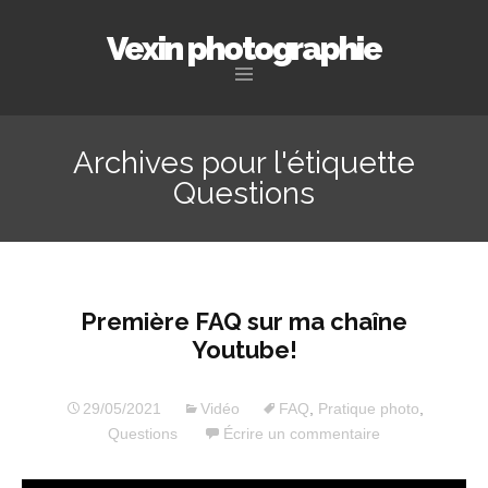
Vexin photographie
Aller
au
Archives pour l'étiquette
contenu
Questions
principal
Première FAQ sur ma chaîne
Youtube!
29/05/2021
Vidéo
FAQ
,
Pratique photo
,
Questions
Écrire un commentaire