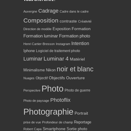
Cadrage
Auvergne
Cadre dans le cadre
Composition
contraste
Créativité
Formation
Exposition
Direction de modèle
Formation luminar
Formation photo
Intention
Henri Cartier-Bresson
Instagram
Iphone
Logiciel de traitement photo
Luminar 4
Luminar
Matériel
noir et blanc
Minimalisme
Nikon
Objectifs
Ouverture
Objectif
Nuages
Photo
Photo de guerre
Perspective
Photoflix
Photo de paysage
Photographie
Portrait
Reportage
prise de vue
Profondeur de champ
Smartphone
Sortie photo
Robert Capa