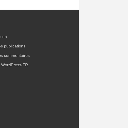
xion
es publications
es commentaires
e WordPress-FR