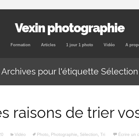
Vexin photographie
Aller
Formation
Articles
1 jour 1 photo
Vidéo
A prop
au
contenu
Archives pour l'étiquette Sélection
principal
s raisons de trier vo
20
Vidéo
Photo
,
Photographie
,
Sélection
,
Tri
Écrire un