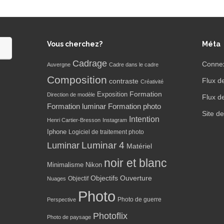
Vous cherchez?
Méta
Cadrage
Conne
Auvergne
Cadre dans le cadre
Composition
Flux d
contraste
Créativité
Formation
Exposition
Direction de modèle
Flux d
Formation luminar
Formation photo
Site d
Intention
Henri Cartier-Bresson
Instagram
Iphone
Logiciel de traitement photo
Luminar 4
Luminar
Matériel
noir et blanc
Minimalisme
Nikon
Objectifs
Ouverture
Objectif
Nuages
Photo
Photo de guerre
Perspective
Photoflix
Photo de paysage