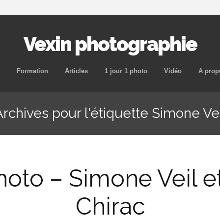
Vexin photographie
Aller
Formation
Articles
1 jour 1 photo
Vidéo
A prop
au
contenu
Archives pour l'étiquette Simone Vei
principal
photo – Simone Veil 
Chirac