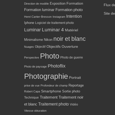
Formation
Exposition
Direction de modèle
Flux d
Formation luminar
Formation photo
Site d
Intention
Henri Cartier-Bresson
Instagram
Iphone
Logiciel de traitement photo
Luminar 4
Luminar
Matériel
noir et blanc
Minimalisme
Nikon
Objectifs
Ouverture
Objectif
Nuages
Photo
Photo de guerre
Perspective
Photoflix
Photo de paysage
Photographie
Portrait
Reportage
prise de vue
Profondeur de champ
Smartphone
Sortie photo
Robert Capa
Traitement
Traitement noir
Technique
Traitement photo
et blanc
Vidéo
Vitesse obturation