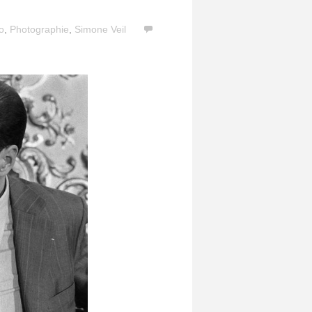
o
,
Photographie
,
Simone Veil