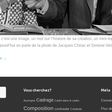
c’est une image, un mot sur l’histoire de sa création, un mini-to
ourd’hui on parle de la photo de Jacques Chirac et Simone Vei
re
→
Vous cherchez?
Méta
Cadrage
Conne
Auvergne
Cadre dans le cadre
Composition
Flux d
contraste
Créativité