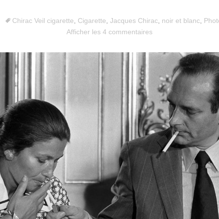
Chirac Veil cigarette
,
Cigarette
,
Jacques Chirac
,
noir et blanc
,
Phot
Afficher les 4 commentaires