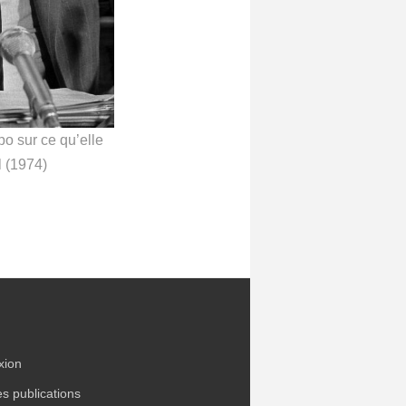
po sur ce qu’elle
l (1974)
xion
es publications