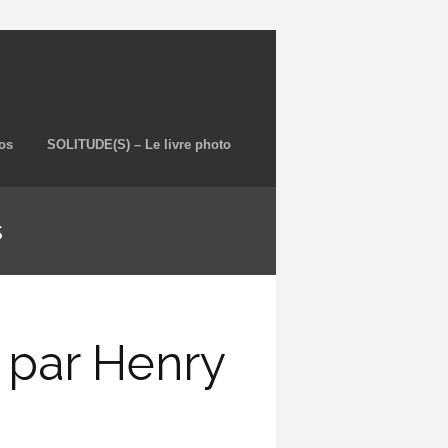
os
SOLITUDE(S) – Le livre photo
s
l par Henry