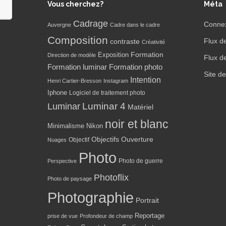
Vous cherchez?
Méta
Cadrage
Conne
Auvergne
Cadre dans le cadre
Composition
Flux d
contraste
Créativité
Formation
Exposition
Direction de modèle
Flux d
Formation luminar
Formation photo
Site d
Intention
Henri Cartier-Bresson
Instagram
Iphone
Logiciel de traitement photo
Luminar 4
Luminar
Matériel
noir et blanc
Minimalisme
Nikon
Objectifs
Ouverture
Objectif
Nuages
Photo
Photo de guerre
Perspective
Photoflix
Photo de paysage
Photographie
Portrait
Reportage
prise de vue
Profondeur de champ