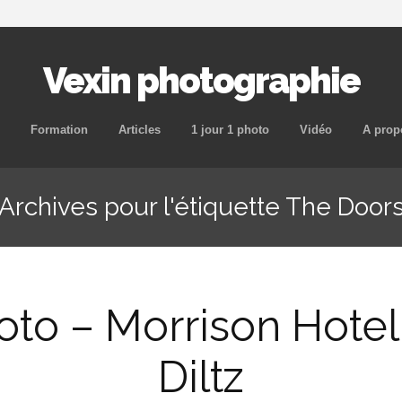
Vexin photographie
Aller
Formation
Articles
1 jour 1 photo
Vidéo
A prop
au
contenu
Archives pour l'étiquette The Door
principal
hoto – Morrison Hote
Diltz