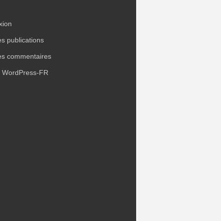
xion
es publications
es commentaires
e WordPress-FR