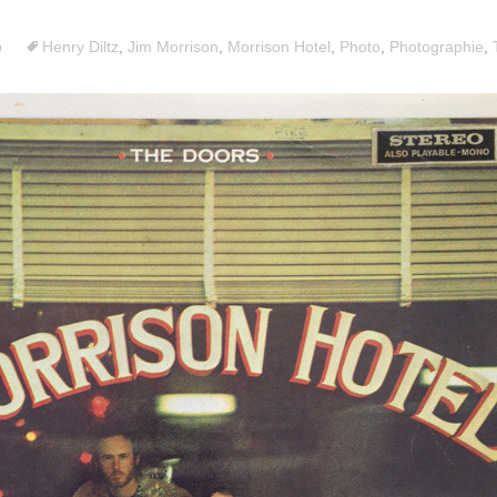
o
Henry Diltz
,
Jim Morrison
,
Morrison Hotel
,
Photo
,
Photographie
,