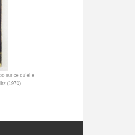
po sur ce qu’elle
ltz (1970)