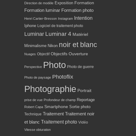
Formation
Exposition
Direction de modèle
Formation luminar
Formation photo
Intention
Henri Cartier-Bresson
Instagram
Iphone
Logiciel de traitement photo
Luminar 4
Luminar
Matériel
noir et blanc
Minimalisme
Nikon
Objectifs
Ouverture
Objectif
Nuages
Photo
Photo de guerre
Perspective
Photoflix
Photo de paysage
Photographie
Portrait
Reportage
prise de vue
Profondeur de champ
Smartphone
Sortie photo
Robert Capa
Traitement
Traitement noir
Technique
Traitement photo
et blanc
Vidéo
Vitesse obturation