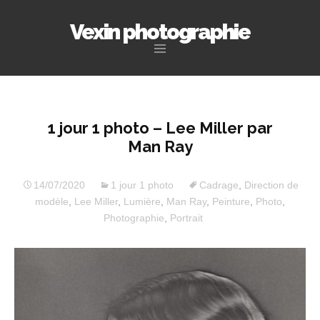
Vexin photographie
Aller
au
contenu
principal
1 jour 1 photo – Lee Miller par
Man Ray
14/07/2020
1 jour 1 photo
Cadrage
,
Direction de
modèle
,
Lee Miller
,
Lumière
,
Man Ray
,
Peinture
,
Photo
,
Photographie
,
Portrait