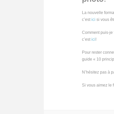
La nouvelle forma
c’est
ici
si vous êt
Comment puis-je v
c’est
ici
!
Pour rester conne
guide « 10 princi
N’hésitez pas à pa
Si vous aimez le 