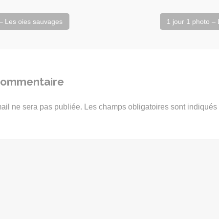
 – Les oies sauvages
1 jour 1 photo –
 commentaire
ail ne sera pas publiée.
Les champs obligatoires sont indiqué