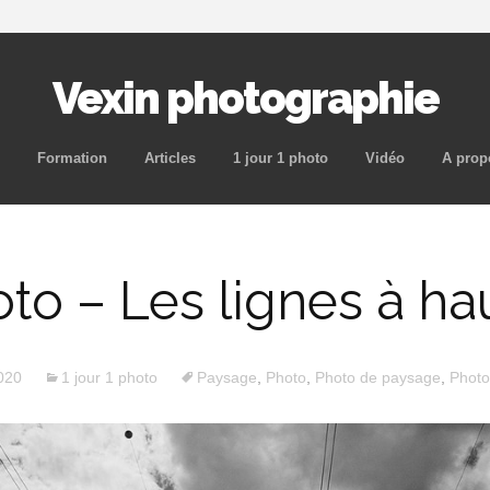
Vexin photographie
Aller
Formation
Articles
1 jour 1 photo
Vidéo
A prop
au
contenu
principal
hoto – Les lignes à ha
020
1 jour 1 photo
Paysage
,
Photo
,
Photo de paysage
,
Photo