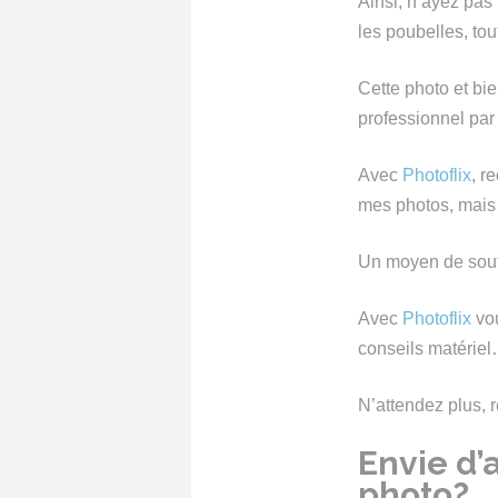
Ainsi, n’ayez pas 
les poubelles, tou
Cette photo et bi
professionnel pa
Avec
Photoflix
, r
mes photos, mais 
Un moyen de souten
Avec
Photoflix
vou
conseils matérie
N’attendez plus, 
Envie d’a
photo?