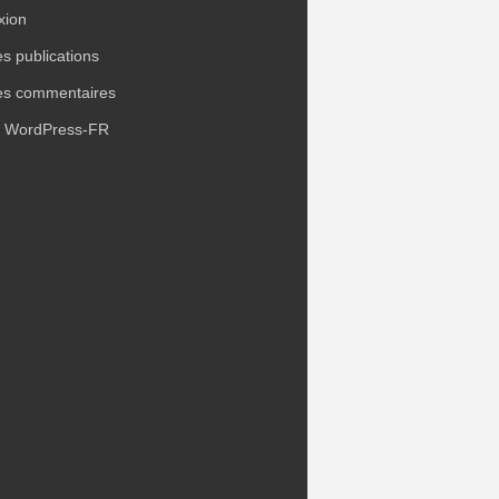
xion
es publications
es commentaires
e WordPress-FR