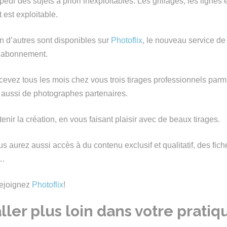
peur des sujets a priori inexploitables. Les grillages, les ligne
t est exploitable.
en d’autres sont disponibles sur
Photoflix
, le nouveau service de 
r abonnement.
ecevez tous les mois chez vous trois tirages professionnels parm
aussi de photographes partenaires.
ir la création, en vous faisant plaisir avec de beaux tirages.
s aurez aussi accès à du contenu exclusif et qualitatif, des fich
l…
rejoignez
Photoflix
!
ller plus loin dans votre pratiq