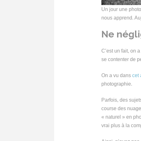
Un jour une photo 
nous apprend. Auj
Ne négli
C’est un fait, on 
se contenter de pe
On a vu dans
cet 
photographie.
Parfois, des suje
course des nuages
« naturel » en ph
vrai plus à la com