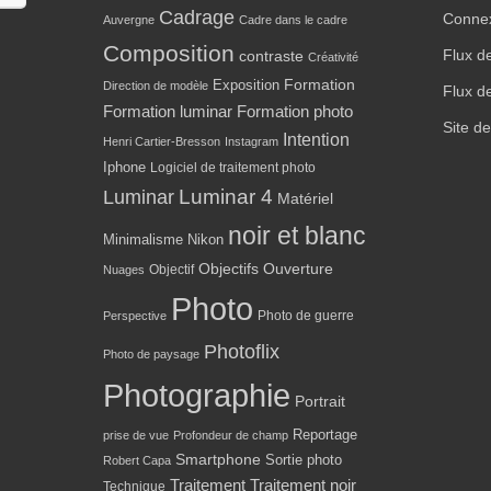
Cadrage
Conne
Auvergne
Cadre dans le cadre
Composition
Flux d
contraste
Créativité
Formation
Exposition
Direction de modèle
Flux d
Formation luminar
Formation photo
Site d
Intention
Henri Cartier-Bresson
Instagram
Iphone
Logiciel de traitement photo
Luminar 4
Luminar
Matériel
noir et blanc
Minimalisme
Nikon
Objectifs
Ouverture
Objectif
Nuages
Photo
Photo de guerre
Perspective
Photoflix
Photo de paysage
Photographie
Portrait
Reportage
prise de vue
Profondeur de champ
Smartphone
Sortie photo
Robert Capa
Traitement
Traitement noir
Technique