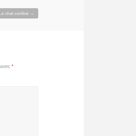
 Le chat confiné
→
s avec
*