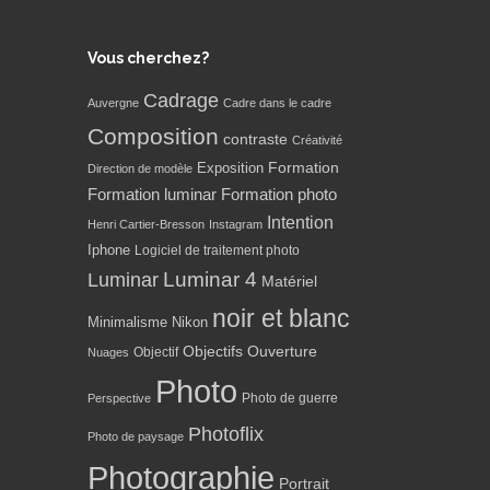
Vous cherchez?
Cadrage
Auvergne
Cadre dans le cadre
Composition
contraste
Créativité
Formation
Exposition
Direction de modèle
Formation luminar
Formation photo
Intention
Henri Cartier-Bresson
Instagram
Iphone
Logiciel de traitement photo
Luminar 4
Luminar
Matériel
noir et blanc
Minimalisme
Nikon
Objectifs
Ouverture
Objectif
Nuages
Photo
Photo de guerre
Perspective
Photoflix
Photo de paysage
Photographie
Portrait