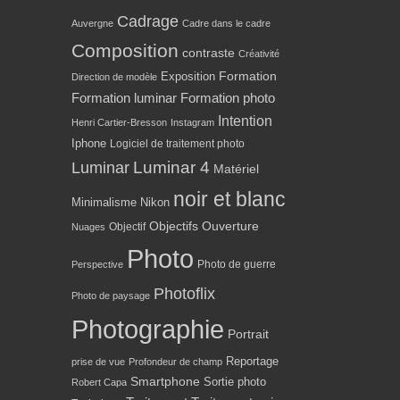
Cadrage
Auvergne
Cadre dans le cadre
Composition
contraste
Créativité
Formation
Exposition
Direction de modèle
Formation luminar
Formation photo
Intention
Henri Cartier-Bresson
Instagram
Iphone
Logiciel de traitement photo
Luminar 4
Luminar
Matériel
noir et blanc
Minimalisme
Nikon
Objectifs
Ouverture
Objectif
Nuages
Photo
Photo de guerre
Perspective
Photoflix
Photo de paysage
Photographie
Portrait
Reportage
prise de vue
Profondeur de champ
Smartphone
Sortie photo
Robert Capa