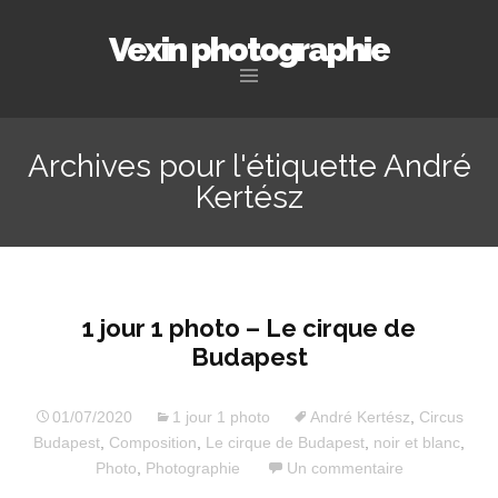
Vexin photographie
Aller
au
Archives pour l'étiquette André
contenu
Kertész
principal
1 jour 1 photo – Le cirque de
Budapest
01/07/2020
1 jour 1 photo
André Kertész
,
Circus
Budapest
,
Composition
,
Le cirque de Budapest
,
noir et blanc
,
Photo
,
Photographie
Un commentaire