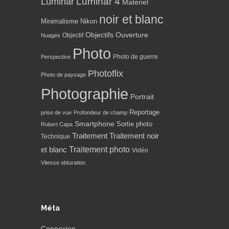
Luminar 4
Luminar
Matériel
noir et blanc
Minimalisme
Nikon
Objectifs
Ouverture
Objectif
Nuages
Photo
Photo de guerre
Perspective
Photoflix
Photo de paysage
Photographie
Portrait
Reportage
prise de vue
Profondeur de champ
Smartphone
Sortie photo
Robert Capa
Traitement
Traitement noir
Technique
Traitement photo
et blanc
Vidéo
Vitesse obturation
Méta
Connexion