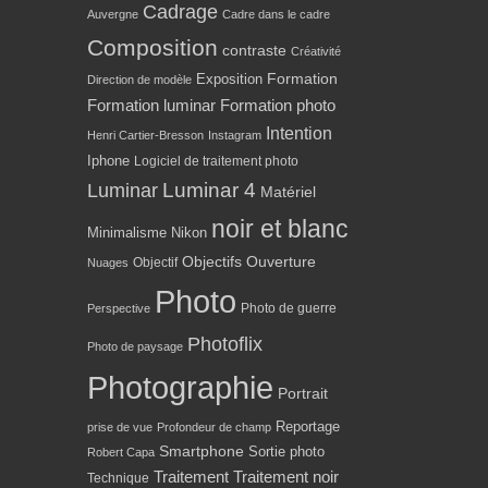
Cadrage
Auvergne
Cadre dans le cadre
Composition
contraste
Créativité
Formation
Exposition
Direction de modèle
Formation luminar
Formation photo
Intention
Henri Cartier-Bresson
Instagram
Iphone
Logiciel de traitement photo
Luminar 4
Luminar
Matériel
noir et blanc
Minimalisme
Nikon
Objectifs
Ouverture
Objectif
Nuages
Photo
Photo de guerre
Perspective
Photoflix
Photo de paysage
Photographie
Portrait
Reportage
prise de vue
Profondeur de champ
Smartphone
Sortie photo
Robert Capa
Traitement
Traitement noir
Technique