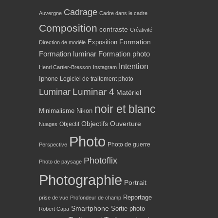
Cadrage
Auvergne
Cadre dans le cadre
Composition
contraste
Créativité
Formation
Exposition
Direction de modèle
Formation luminar
Formation photo
Intention
Henri Cartier-Bresson
Instagram
Iphone
Logiciel de traitement photo
Luminar 4
Luminar
Matériel
noir et blanc
Minimalisme
Nikon
Objectifs
Ouverture
Objectif
Nuages
Photo
Photo de guerre
Perspective
Photoflix
Photo de paysage
Photographie
Portrait
Reportage
prise de vue
Profondeur de champ
Smartphone
Sortie photo
Robert Capa