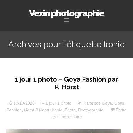
Vexin photographie
Aller
au
Archives pour l'étiquette Ironie
contenu
principal
1 jour 1 photo – Goya Fashion par
P. Horst
19/10/2020
1 jour 1 photo
Francisco Goya
,
Goya
Fashion
,
Horst P Horst
,
Ironie
,
Photo
,
Photographie
Écrire
un commentaire