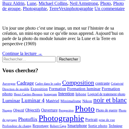
Buzz Aldrin
,
Lune
,
Michael Collins
,
Neil Armstrong
,
Photo
,
Photo
de groupe
,
Photographie
,
Terre
Vexinphotographie
Un commentaire
Un jour une photo c’est une image, un mot sur l’histoire de sa
création, un mini-topo sur ce qu’elle nous apprend. Aujourd’hui on
parle de la photo du module lunaire avec la Lune et la Terre en
perspective (1969)
Continue la lecture
→
Rechercher :
Vous cherchez?
Composition
Cadrage
contraste
Cadre dans le cadre
Auvergne
Créativité
Formation luminar
Formation
Formation
Exposition
Direction de modèle
photo
Intention
Iphone
Logiciel de traitement photo
Henri Cartier-Bresson
Instagram
noir et blanc
Luminar 4
Luminar
Matériel
Minimalisme
Nikon
Photo
Objectifs
Ouverture
Objectif
Photo de guerre
Perspective
Nuages
Photo
Photographie
Photoflix
Portrait
de paysage
prise de vue
Reportage
Smartphone
Sortie photo
Technique
Profondeur de champ
Robert Capa