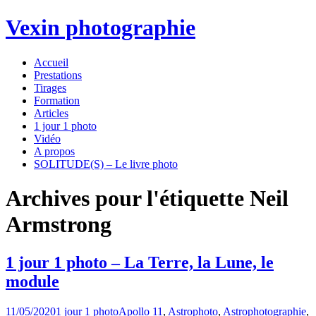
Vexin photographie
Aller
Accueil
au
Prestations
contenu
Tirages
principal
Formation
Articles
1 jour 1 photo
Vidéo
A propos
SOLITUDE(S) – Le livre photo
Archives pour l'étiquette Neil
Armstrong
1 jour 1 photo – La Terre, la Lune, le
module
11/05/2020
1 jour 1 photo
Apollo 11
,
Astrophoto
,
Astrophotographie
,