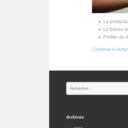
La producti
La baisse d
Profiter du
Continue la lectu
Rechercher :
Archives