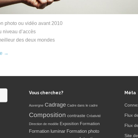
on photo ou vidéo avant 2010
u niveau d’accès
 meilleur des deux mondes
re
→
Vous cherchez?
Méta
Cadrage
Conne
Auvergne
Cadre dans le cadre
Composition
Flux d
contraste
Créativité
Formation
Exposition
Direction de modèle
Flux d
Formation luminar
Formation photo
Site d