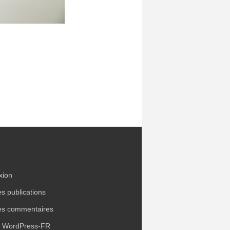
xion
es publications
es commentaires
e WordPress-FR