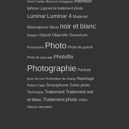
Intention
Henri Cartier-Bresson
Instagram
Iphone
Logiciel de traitement photo
Luminar 4
Luminar
Matériel
noir et blanc
Minimalisme
Nikon
Objectifs
Ouverture
Objectif
Nuages
Photo
Photo de guerre
Perspective
Photoflix
Photo de paysage
Photographie
Portrait
Reportage
prise de vue
Profondeur de champ
Smartphone
Sortie photo
Robert Capa
Traitement
Traitement noir
Technique
Traitement photo
et blanc
Vidéo
Vitesse obturation