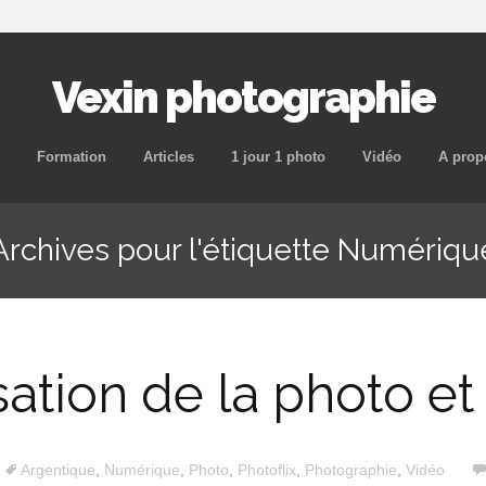
Vexin photographie
Aller
Formation
Articles
1 jour 1 photo
Vidéo
A prop
au
contenu
Archives pour l'étiquette Numériqu
principal
ation de la photo et 
Argentique
,
Numérique
,
Photo
,
Photoflix
,
Photographie
,
Vidéo