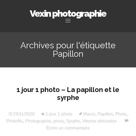
Vexin photographie
Aller
au
Archives pour l'étiquette
contenu
Papillon
principal
1 jour 1 photo – La papillon et le
syrphe
23/11/2020
1 jour 1 photo
Macro
,
Papillon
,
Photo
,
Photoflix
,
Photographie
,
proxy
,
Syrphe
,
Vitesse obturation
Écrire un commentaire