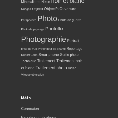
noir et blanc
Minimalisme
Nikon
Objectifs
Ouverture
Objectif
Nuages
Photo
Photo de guerre
Perspective
Photoflix
Photo de paysage
Photographie
Portrait
Reportage
prise de vue
Profondeur de champ
Smartphone
Sortie photo
Robert Capa
Traitement
Traitement noir
Technique
Traitement photo
et blanc
Vidéo
Vitesse obturation
Méta
Connexion
Flux des publications