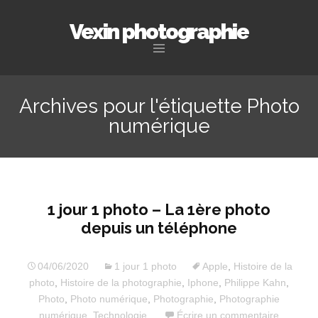
Vexin photographie
Aller
au
Archives pour l'étiquette Photo
contenu
numérique
principal
1 jour 1 photo – La 1ère photo
depuis un téléphone
04/06/2020
1 jour 1 photo
Apple
,
Histoire de la
photo
,
Histoire de la photographie
,
Iphone
,
Philippe Kahn
,
Photo
,
Photo numérique
,
Photographie
,
Photographie
numérique
,
Technologie
Écrire un commentaire