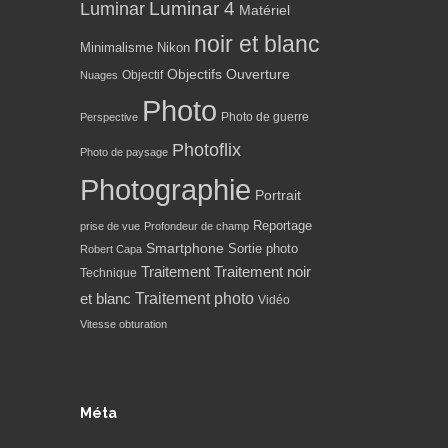
Luminar 4
Luminar
Matériel
noir et blanc
Minimalisme
Nikon
Objectifs
Ouverture
Objectif
Nuages
Photo
Photo de guerre
Perspective
Photoflix
Photo de paysage
Photographie
Portrait
Reportage
prise de vue
Profondeur de champ
Smartphone
Sortie photo
Robert Capa
Traitement
Traitement noir
Technique
Traitement photo
et blanc
Vidéo
Vitesse obturation
Méta