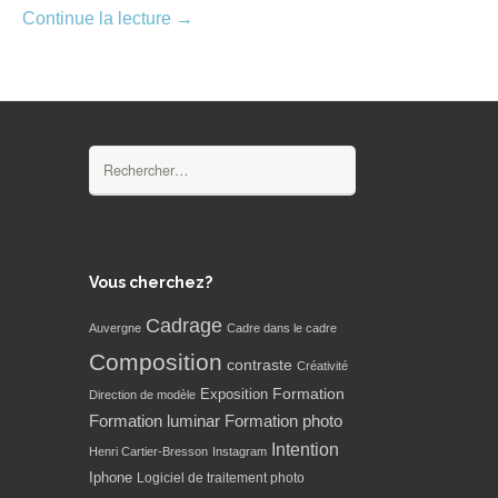
Continue la lecture
→
Rechercher :
Vous cherchez?
Cadrage
Auvergne
Cadre dans le cadre
Composition
contraste
Créativité
Formation
Exposition
Direction de modèle
Formation luminar
Formation photo
Intention
Henri Cartier-Bresson
Instagram
Iphone
Logiciel de traitement photo