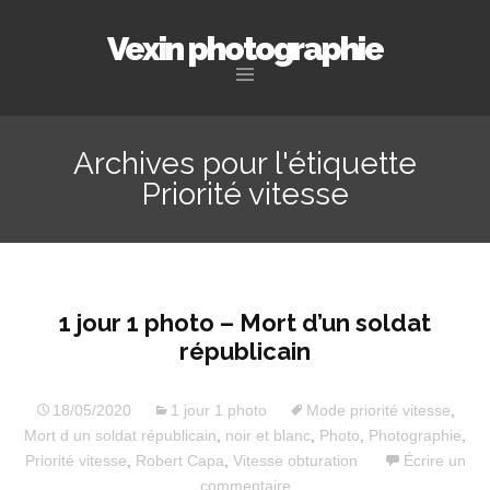
Vexin photographie
Aller
au
Archives pour l'étiquette
contenu
Priorité vitesse
principal
1 jour 1 photo – Mort d’un soldat
républicain
18/05/2020
1 jour 1 photo
Mode priorité vitesse
,
Mort d un soldat républicain
,
noir et blanc
,
Photo
,
Photographie
,
Priorité vitesse
,
Robert Capa
,
Vitesse obturation
Écrire un
commentaire