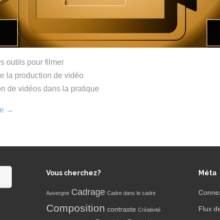
s outils pour filmer
e la production de vidéo
on de vidéos dans la pratique
re
→
Vous cherchez?
Méta
Cadrage
Conne
Auvergne
Cadre dans le cadre
Composition
Flux d
contraste
Créativité