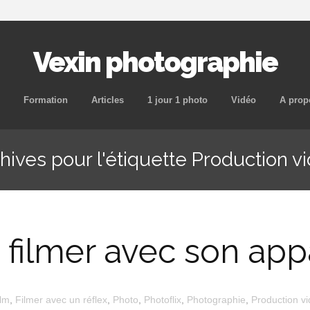
Vexin photographie
Aller
Formation
Articles
1 jour 1 photo
Vidéo
A prop
au
contenu
hives pour l'étiquette Production v
principal
ilmer avec son appar
ilm
,
Filmer avec un réflex
,
Photo
,
Photoflix
,
Photographie
,
Production v