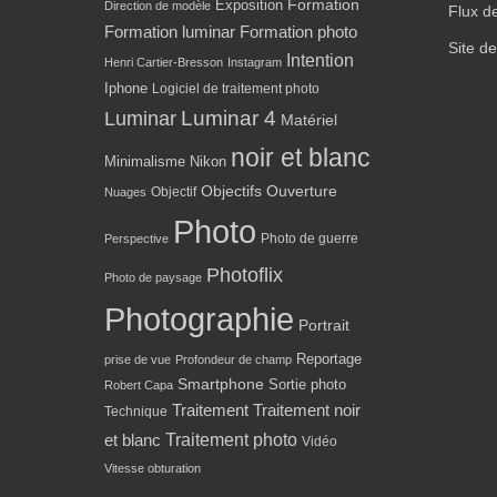
Formation
Exposition
Direction de modèle
Flux d
Formation luminar
Formation photo
Site d
Intention
Henri Cartier-Bresson
Instagram
Iphone
Logiciel de traitement photo
Luminar 4
Luminar
Matériel
noir et blanc
Minimalisme
Nikon
Objectifs
Ouverture
Objectif
Nuages
Photo
Photo de guerre
Perspective
Photoflix
Photo de paysage
Photographie
Portrait
Reportage
prise de vue
Profondeur de champ
Smartphone
Sortie photo
Robert Capa
Traitement
Traitement noir
Technique
Traitement photo
et blanc
Vidéo
Vitesse obturation