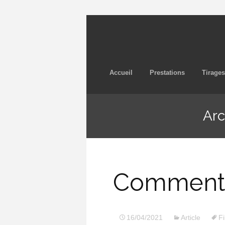
Accueil
Prestations
Tirages
Arc
Comment f
16/04/2021
Article
F