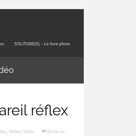
os
SOLITUDE(S) – Le livre photo
idéo
eil réflex
idéo
,
Réflex
,
Vidéo
Écrire un