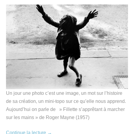
Un jour une photo c’est une image, un mot sur l’histoire
de sa création, un mini-topo sur ce qu’elle nous apprend.
Aujourd’hui on parle de » Fillette s’apprêtant à marcher
sur les mains » de Roger Mayne (1957)
Continue la lecture
→