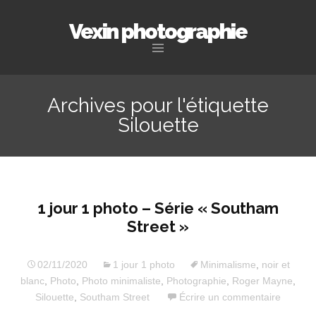
Vexin photographie
Aller
au
Archives pour l'étiquette
contenu
Silouette
principal
1 jour 1 photo – Série « Southam
Street »
02/11/2020
1 jour 1 photo
Minimalisme
,
noir et
blanc
,
Photo
,
Photo minimaliste
,
Photographie
,
Roger Mayne
,
Silouette
,
Southam Street
Écrire un commentaire