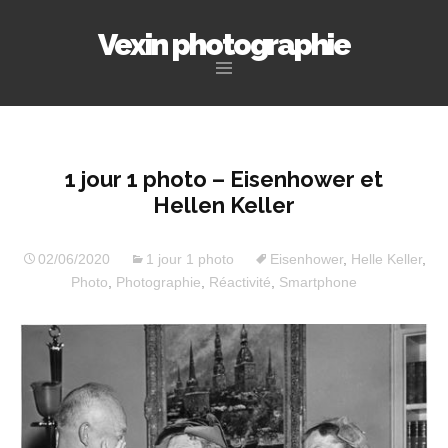
Vexin photographie
Aller
au
contenu
principal
1 jour 1 photo – Eisenhower et
Hellen Keller
02/06/2020
1 jour 1 photo
Eisenhower
,
Helle Keller
,
Photo
,
Photographie
,
Réactivité
,
Smartphone