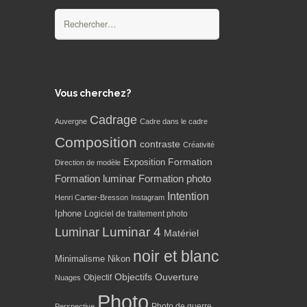
Rechercher :
Vous cherchez?
Cadrage
Auvergne
Cadre dans le cadre
Composition
contraste
Créativité
Formation
Exposition
Direction de modèle
Formation luminar
Formation photo
Intention
Henri Cartier-Bresson
Instagram
Iphone
Logiciel de traitement photo
Luminar 4
Luminar
Matériel
noir et blanc
Minimalisme
Nikon
Objectifs
Ouverture
Objectif
Nuages
Photo
Photo de guerre
Perspective