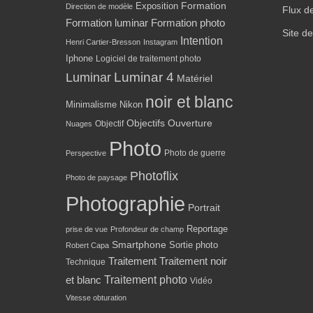
Formation
Exposition
Direction de modèle
Flux d
Formation luminar
Formation photo
Site d
Intention
Henri Cartier-Bresson
Instagram
Iphone
Logiciel de traitement photo
Luminar 4
Luminar
Matériel
noir et blanc
Minimalisme
Nikon
Objectifs
Ouverture
Objectif
Nuages
Photo
Photo de guerre
Perspective
Photoflix
Photo de paysage
Photographie
Portrait
Reportage
prise de vue
Profondeur de champ
Smartphone
Sortie photo
Robert Capa
Traitement
Traitement noir
Technique
Traitement photo
et blanc
Vidéo
Vitesse obturation