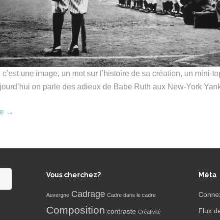
c’est une image, un mot sur l’histoire de sa création, un mini-to
jourd’hui on parle des adieux de Babe Ruth aux New-York Yan
re
→
Vous cherchez?
Méta
Cadrage
Conne
Auvergne
Cadre dans le cadre
Composition
Flux d
contraste
Créativité