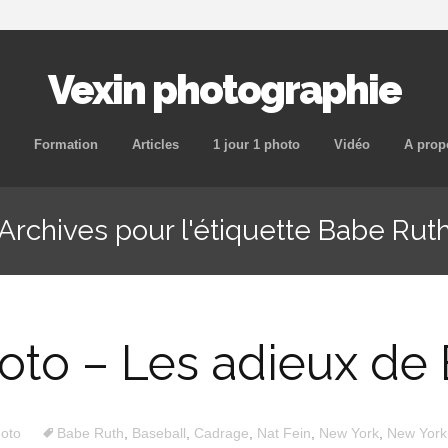
Vexin photographie
Aller
Formation
Articles
1 jour 1 photo
Vidéo
A prop
au
contenu
Archives pour l'étiquette Babe Rut
principal
photo – Les adieux de
hoto
Babe Ruth
,
Baseball
,
Cadrage
,
Nat Fein
,
New York
,
New York