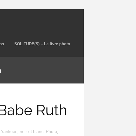
os
SOLITUDE(S) – Le livre photo
h
 Babe Ruth
 Yankees
,
noir et blanc
,
Photo
,