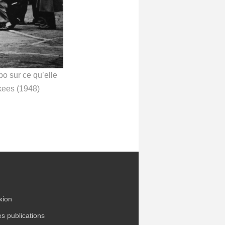
po sur ce qu’elle
kees (1948)
xion
es publications