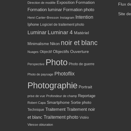
Formation
Exposition
Direction de modèle
Flux d
Formation luminar
Formation photo
Site d
Intention
Henri Cartier-Bresson
Instagram
Iphone
Logiciel de traitement photo
Luminar 4
Luminar
Matériel
noir et blanc
Minimalisme
Nikon
Objectifs
Ouverture
Objectif
Nuages
Photo
Photo de guerre
Perspective
Photoflix
Photo de paysage
Photographie
Portrait
Reportage
prise de vue
Profondeur de champ
Smartphone
Sortie photo
Robert Capa
Traitement
Traitement noir
Technique
Traitement photo
et blanc
Vidéo
Vitesse obturation