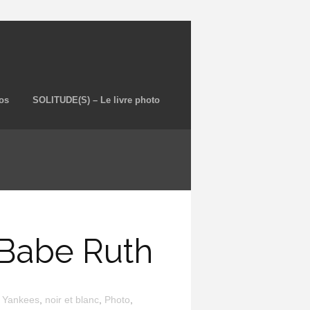
os
SOLITUDE(S) – Le livre photo
 Babe Ruth
 Yankees
,
noir et blanc
,
Photo
,