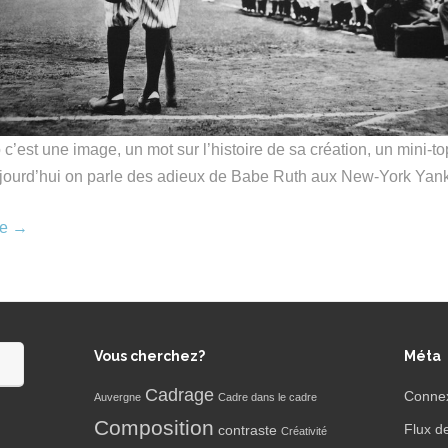
c’est une image, un mot sur l’histoire de sa création, un mini-to
jourd’hui on parle des adieux de Babe Ruth aux New-York Yan
re
→
Vous cherchez?
Méta
Cadrage
Conne
Auvergne
Cadre dans le cadre
Composition
Flux d
contraste
Créativité