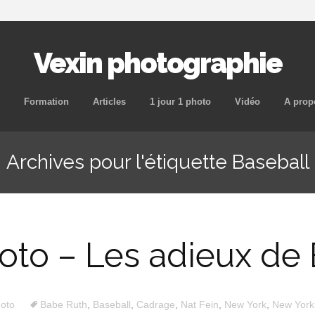
Vexin photographie
Aller
Formation
Articles
1 jour 1 photo
Vidéo
A prop
au
contenu
Archives pour l'étiquette Baseball
principal
photo – Les adieux de
hoto
Babe Ruth
,
Baseball
,
Cadrage
,
Nat Fein
,
New York
,
New York