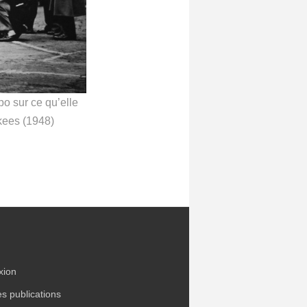
po sur ce qu’elle
kees (1948)
xion
es publications