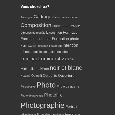
Vous cherchez?
Cadrage
Auvergne
Cadre dans le cadre
Composition
contraste
Créativité
Formation
Exposition
Direction de modèle
Formation luminar
Formation photo
Intention
Henri Cartier-Bresson
Instagram
Iphone
Logiciel de traitement photo
Luminar 4
Luminar
Matériel
noir et blanc
Minimalisme
Nikon
Objectifs
Ouverture
Objectif
Nuages
Photo
Photo de guerre
Perspective
Photoflix
Photo de paysage
Photographie
Portrait
Reportage
prise de vue
Profondeur de champ