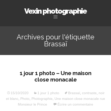
Vexin photographie
Aller
au
Archives pour l'étiquette
contenu
Brassaï
principal
1 jour 1 photo – Une maison
close monacale
15/10/2020
1 jour 1 photo
Brassaï
,
contraste
,
noir
et blanc
,
Photo
,
Photographie
,
Une maison close monacale rue
Monsieur le Prince
Écrire un commentaire