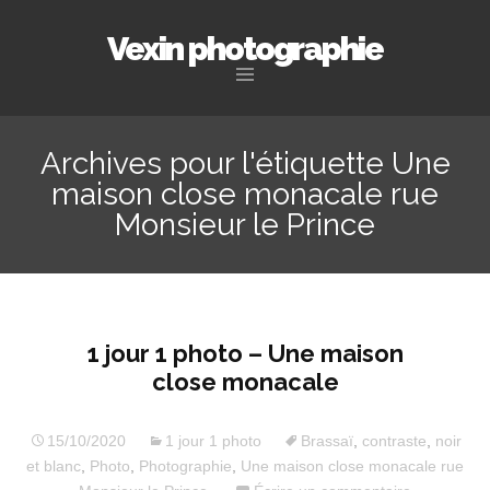
Vexin photographie
Aller
au
Archives pour l'étiquette Une
contenu
maison close monacale rue
principal
Monsieur le Prince
1 jour 1 photo – Une maison
close monacale
15/10/2020
1 jour 1 photo
Brassaï
,
contraste
,
noir
et blanc
,
Photo
,
Photographie
,
Une maison close monacale rue