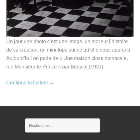
Un jour une photo c’est une image, un mot sur l’histoire
de sa création, un mini-topo sur ce qu’elle nous apprend.
Aujourd’hui on parle de « Une maison close monacale,
rue Monsieur-le-Prince » par Brassaï (1931)
Continue la lecture
→
Rechercher :