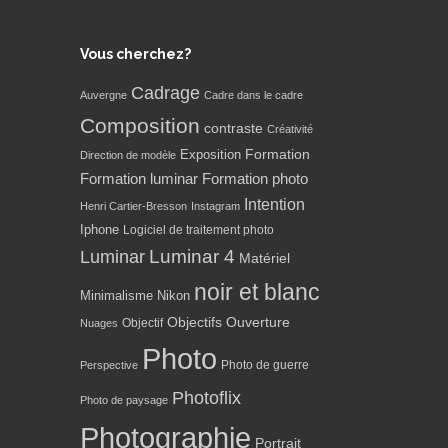
Vous cherchez?
Cadrage
Auvergne
Cadre dans le cadre
Composition
contraste
Créativité
Formation
Exposition
Direction de modèle
Formation luminar
Formation photo
Intention
Henri Cartier-Bresson
Instagram
Iphone
Logiciel de traitement photo
Luminar 4
Luminar
Matériel
noir et blanc
Minimalisme
Nikon
Objectifs
Ouverture
Objectif
Nuages
Photo
Photo de guerre
Perspective
Photoflix
Photo de paysage
Photographie
Portrait