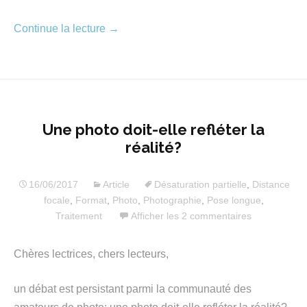
Continue la lecture
→
Une photo doit-elle refléter la
réalité?
16/06/2017
Article
Désaturation partielle
,
Distance
focale
,
Format
,
Photo
,
Photographie
,
Pose longue
,
Traitement
Afficher les 2 commentaires
Chères lectrices, chers lecteurs,
un débat est persistant parmi la communauté des