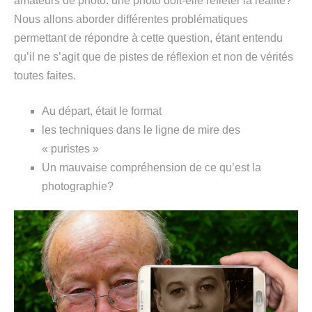
amateurs de photo: une photo doit-elle refléter la réalité?
Nous allons aborder différentes problématiques
permettant de répondre à cette question, étant entendu
qu’il ne s’agit que de pistes de réflexion et non de vérités
toutes faites.
Au départ, était le format
les techniques dans le ligne de mire des
« puristes »
Un mauvaise compréhension de ce qu’est la
photographie?