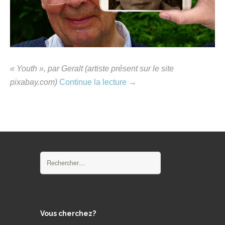
« Youth », par Geralt (artiste présent sur le site
pixabay.com)
Continue la lecture
→
Rechercher :
Vous cherchez?