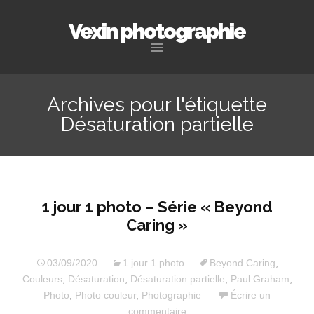
Vexin photographie
Aller
au
Archives pour l'étiquette
contenu
Désaturation partielle
principal
1 jour 1 photo – Série « Beyond
Caring »
03/09/2020
1 jour 1 photo
Beyond Caring
,
Couleurs
,
Désaturation
,
Désaturation partielle
,
Paul Graham
,
Photo
,
Photo couleur
,
Photographie
Écrire un
commentaire