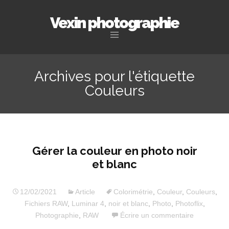
Vexin photographie
Aller
au
Archives pour l'étiquette
contenu
Couleurs
principal
Gérer la couleur en photo noir
et blanc
12/02/2021
Article
Colorimétrie
,
Couleur
,
Couleurs
,
Fichiers RAW
,
Luminar 4
,
noir et blanc
,
Photo
,
Photoflix
,
Photographie
,
RAW
Écrire un commentaire