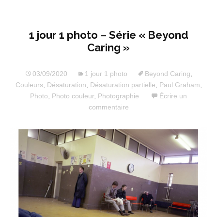
1 jour 1 photo – Série « Beyond
Caring »
03/09/2020
1 jour 1 photo
Beyond Caring
,
Couleurs
,
Désaturation
,
Désaturation partielle
,
Paul Graham
,
Photo
,
Photo couleur
,
Photographie
Écrire un
commentaire