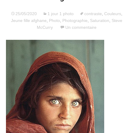
25/05/2020
1 jour 1 photo
contraste
,
Couleurs
,
Jeune fille afghane
,
Photo
,
Photographie
,
Saturation
,
Steve
McCurry
Un commentaire