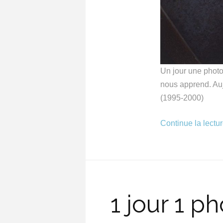
Un jour une photo 
nous apprend. Auj
(1995-2000)
Continue la lectu
1 jour 1 p