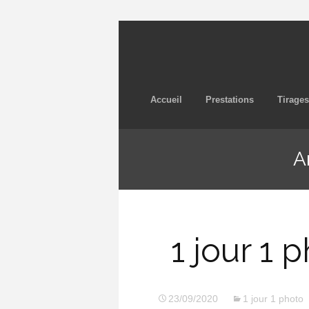
Accueil
Prestations
Tirages
A
1 jour 1 
23/09/2020
1 jour 1 photo