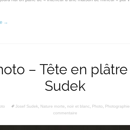
re
→
photo – Tête en plâtre
Sudek
oto
Josef Sudek
,
Nature morte
,
noir et blanc
,
Photo
,
Photographie
commentaire