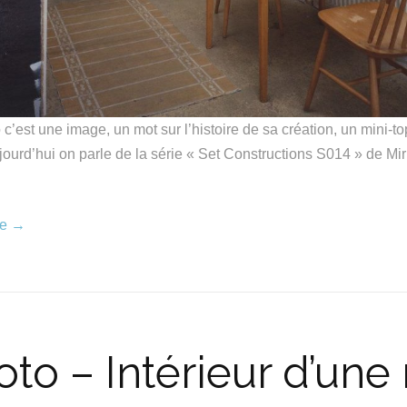
c’est une image, un mot sur l’histoire de sa création, un mini-to
ourd’hui on parle de la série « Set Constructions S014 » de M
re
→
hoto – Intérieur d’un