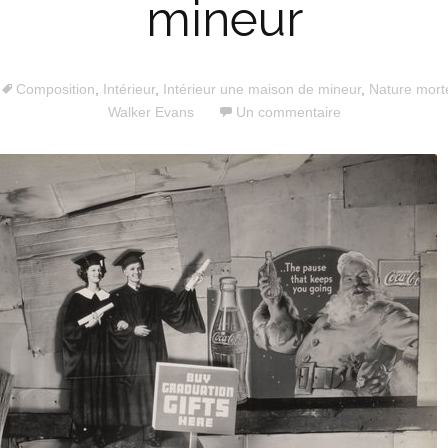
mineur
Composition
,
Intérieur
,
Intérieur une maison de mineur
,
Nature mort
Walker Evans
Un commentaire