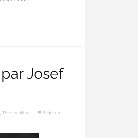
 par Josef
,
Tête en plâtre
Écrire un