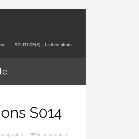
os
SOLITUDE(S) – Le livre photo
te
tions S014
hotographie
Un commentaire