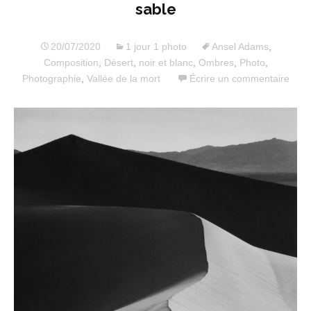
sable
20/07/2020
1 jour 1 photo
Ansel Adams
,
Composition
,
Désert
,
noir et blanc
,
Ombres
,
Photo
,
Photographie
,
Vallée de la mort
Écrire un commentaire