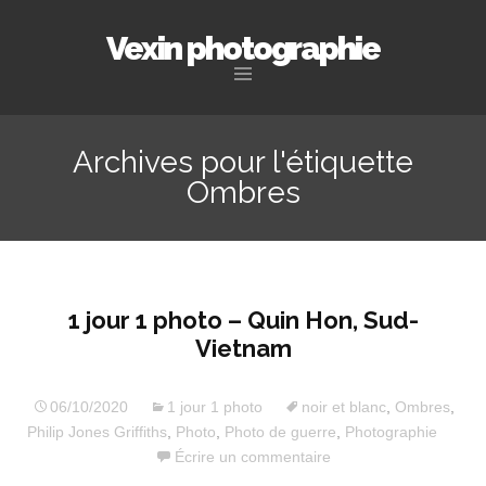
Vexin photographie
Aller
au
Archives pour l'étiquette
contenu
Ombres
principal
1 jour 1 photo – Quin Hon, Sud-
Vietnam
06/10/2020
1 jour 1 photo
noir et blanc
,
Ombres
,
Philip Jones Griffiths
,
Photo
,
Photo de guerre
,
Photographie
Écrire un commentaire