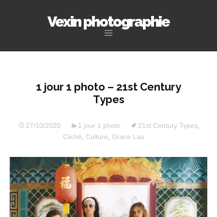
Vexin photographie
Aller
au
contenu
principal
1 jour 1 photo – 21st Century
Types
27/10/2020
1 jour 1 photo
21st Century Types
,
Cliché
,
Culture
,
Grace Lau