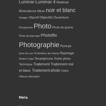
Luminar 4
Luminar
Matériel
noir et blanc
Minimalisme
Nikon
Objectifs
Ouverture
Objectif
Nuages
Photo
Photo de guerre
Perspective
Photoflix
Photo de paysage
Photographie
Portrait
Reportage
prise de vue
Profondeur de champ
Smartphone
Sortie photo
Robert Capa
Traitement
Traitement noir
Technique
Traitement photo
et blanc
Vidéo
Vitesse obturation
Méta