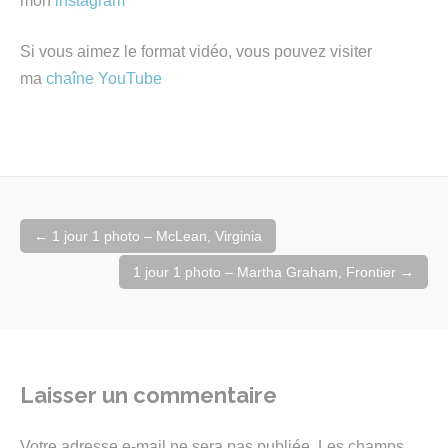
mon
instagram
Si vous aimez le format vidéo, vous pouvez visiter
ma
chaîne YouTube
Navigation
←
1 jour 1 photo – McLean, Virginia
de
l'article
1 jour 1 photo – Martha Graham, Frontier
→
Laisser un commentaire
Votre adresse e-mail ne sera pas publiée.
Les champs