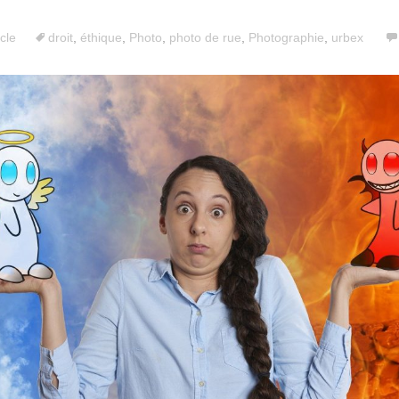
icle
droit
,
éthique
,
Photo
,
photo de rue
,
Photographie
,
urbex