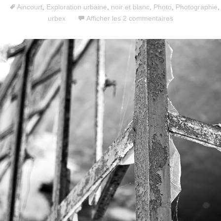
Aincourt
,
Exploration urbaine
,
noir et blanc
,
Photo
,
Photographie
urbex
Afficher les 2 commentaires