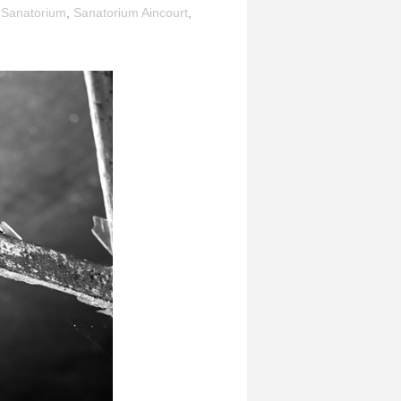
,
Sanatorium
,
Sanatorium Aincourt
,