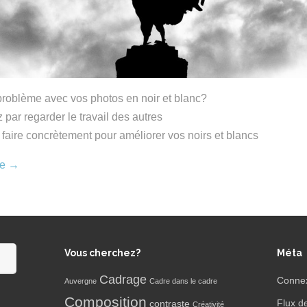
 problème avec vos photos en noir et blanc?
ar regarder le travail des autres
t faire concrètement pour améliorer vos noirs et blancs
re
→
Vous cherchez?
Méta
Cadrage
Conne
Auvergne
Cadre dans le cadre
Composition
Flux d
contraste
Créativité