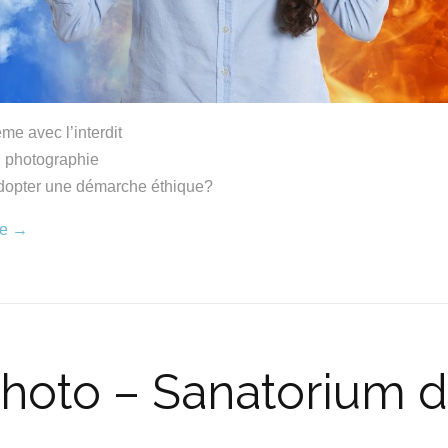
me avec l’interdit
n photographie
opter une démarche éthique?
re
→
 photo – Sanatorium d