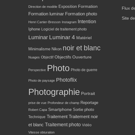
Formation
Exposition
Direction de modèle
Flux d
Formation luminar
Formation photo
Site d
Intention
Henri Cartier-Bresson
Instagram
Iphone
Logiciel de traitement photo
Luminar 4
Luminar
Matériel
noir et blanc
Minimalisme
Nikon
Objectifs
Ouverture
Objectif
Nuages
Photo
Photo de guerre
Perspective
Photoflix
Photo de paysage
Photographie
Portrait
Reportage
prise de vue
Profondeur de champ
Smartphone
Sortie photo
Robert Capa
Traitement
Traitement noir
Technique
Traitement photo
et blanc
Vidéo
Vitesse obturation