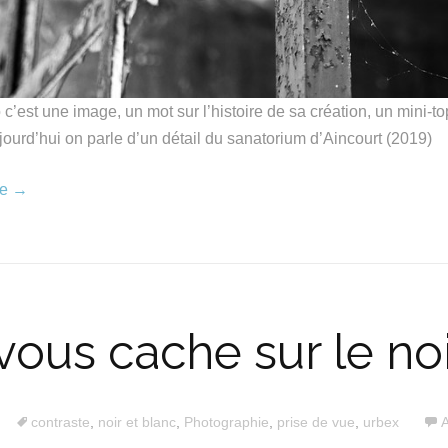
c’est une image, un mot sur l’histoire de sa création, un mini-to
ourd’hui on parle d’un détail du sanatorium d’Aincourt (2019)
re
→
vous cache sur le noi
contraste
,
noir et blanc
,
Photographie
,
prise de vue
,
urbex
A