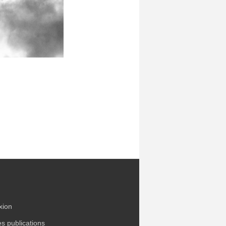
xion
es publications