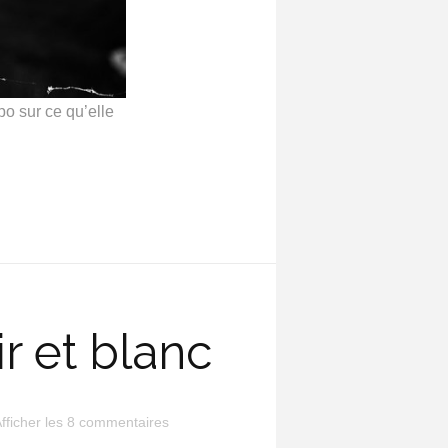
po sur ce qu’elle
r et blanc
fficher les 8 commentaires