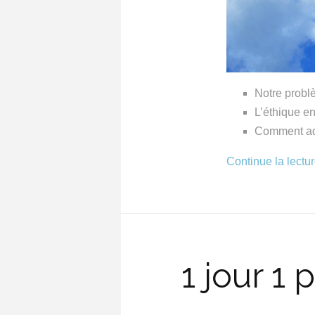
Notre problè
L’éthique e
Comment ad
Continue la lectu
1 jour 1