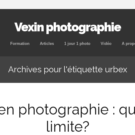
Vexin photographie
Aller
Formation
Articles
1 jour 1 photo
Vidéo
A prop
au
contenu
Archives pour l'étiquette urbex
principal
en photographie : qu
limite?