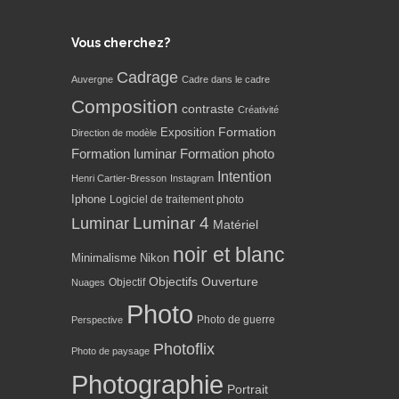
Vous cherchez?
Cadrage
Auvergne
Cadre dans le cadre
Composition
contraste
Créativité
Formation
Exposition
Direction de modèle
Formation luminar
Formation photo
Intention
Henri Cartier-Bresson
Instagram
Iphone
Logiciel de traitement photo
Luminar 4
Luminar
Matériel
noir et blanc
Minimalisme
Nikon
Objectifs
Ouverture
Objectif
Nuages
Photo
Photo de guerre
Perspective
Photoflix
Photo de paysage
Photographie
Portrait