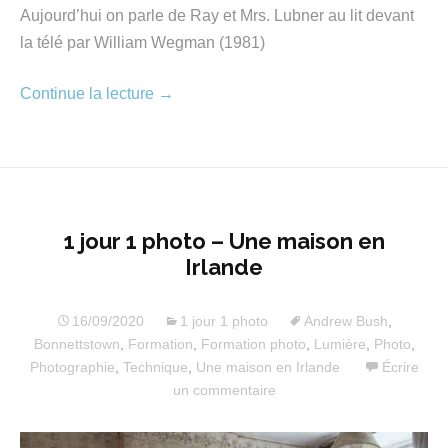
Aujourd’hui on parle de Ray et Mrs. Lubner au lit devant
la télé par William Wegman (1981)
Continue la lecture
→
1 jour 1 photo – Une maison en
Irlande
16/09/2020
1 jour 1 photo
Andrew Bush
,
Bonnettstown
,
Formation
,
Formation photo
,
Lumière
,
Photo
,
Photographie
,
Technique
,
Une maison en Irlande
Écrire
un commentaire