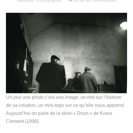
narrative
,
Photographie
Écrire un commentaire
Un jour une photo c’est une image, un mot sur l’histoire
de sa création, un mini-topo sur ce qu’elle nous apprend.
Aujourd’hui on parle de la série « Drum » de Krass
Clement (1996)