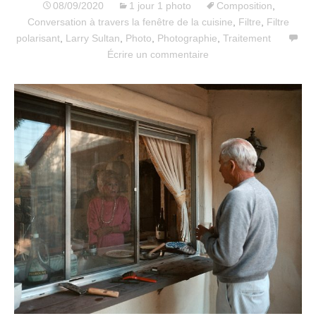
08/09/2020
1 jour 1 photo
Composition
,
Conversation à travers la fenêtre de la cuisine
,
Filtre
,
Filtre
polarisant
,
Larry Sultan
,
Photo
,
Photographie
,
Traitement
Écrire un commentaire