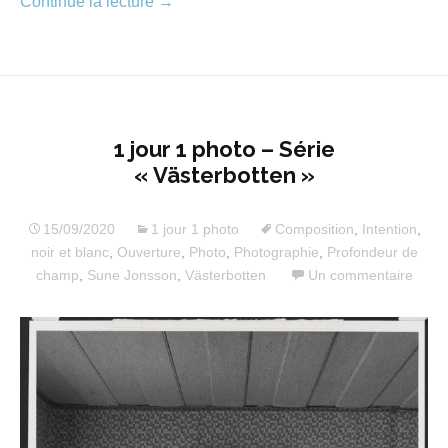
Continue la lecture
→
1 jour 1 photo – Série
« Västerbotten »
15/09/2020
1 jour 1 photo
Composition
,
Intention
,
noir et blanc
,
Ouverture
,
Photo
,
Photographie
,
Profondeur de
champ
,
Sune Jonsson
,
Västerbotten
Un commentaire