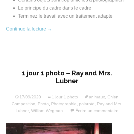
Le principe du cadre dans le cadre
Terminez le travail avec un traitement adapté
Continue la lecture
→
1 jour 1 photo – Ray and Mrs.
Lubner
17/09/2020
1 jour 1 photo
animaux
,
Chien
,
Composition
,
Photo
,
Photographie
,
polaroïd
,
Ray and Mrs.
Lubner
,
William Wegman
Écrire un commentaire