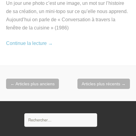
Un jour une photo c’est une image, un mot sur l’histoire
de sa création, un mini-topo sur ce qu’elle nous apprend.
Aujourd’hui on parle de « Conversation à travers la
fenêtre de la cuisine » (1986)
Continue la lecture
→
Navigation
←
Articles plus anciens
Articles plus récents
→
au
sein
des
articles
Rechercher :