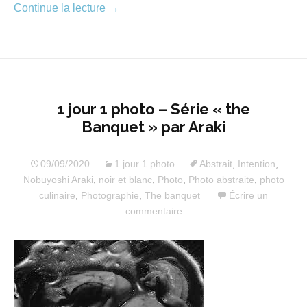
Continue la lecture
→
1 jour 1 photo – Série « the
Banquet » par Araki
09/09/2020
1 jour 1 photo
Abstrait
,
Intention
,
Nobuyoshi Araki
,
noir et blanc
,
Photo
,
Photo abstraite
,
photo
culinaire
,
Photographie
,
The banquet
Écrire un
commentaire